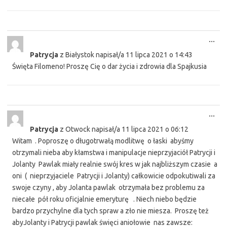
Tog
...
this
Patrycja
z
Białystok
napisał/a
11 lipca 2021
o
14:43
met
Święta Filomeno! Proszę Cię o dar życia i zdrowia dla Spajkusia
Tog
...
this
Patrycja
z
Otwock
napisał/a
11 lipca 2021
o
06:12
met
Witam . Poproszę o długotrwałą modlitwę o łaski abyśmy
otrzymali nieba aby kłamstwa i manipulacje nieprzyjaciół Patrycji i
Jolanty Pawlak miały realnie swój kres w jak najbliższym czasie a
oni ( nieprzyjaciele Patrycji i Jolanty) całkowicie odpokutiwali za
swoje czyny , aby Jolanta pawlak otrzymała bez problemu za
niecałe pół roku oficjalnie emeryturę . Niech niebo będzie
bardzo przychylne dla tych spraw a zło nie miesza. Proszę też
abyJolanty i Patrycji pawlak święci aniołowie nas zawsze: