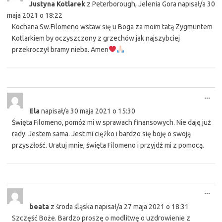
Justyna Kotlarek
z
Peterborough, Jelenia Gora
napisał/a
30
met
maja 2021
o
18:22
Kochana Sw.Filomeno wstaw się u Boga za moim tatą Zygmuntem
Kotlarkiem by oczyszczony z grzechów jak najszybciej
przekroczył bramy nieba. Amen
Tog
...
this
Ela
napisał/a
30 maja 2021
o
15:30
met
Święta Filomeno, pomóż mi w sprawach finansowych. Nie daję już
rady. Jestem sama. Jest mi ciężko i bardzo się boję o swoją
przyszłość. Uratuj mnie, święta Filomeno i przyjdź mi z pomocą.
Tog
...
this
beata
z
środa śląska
napisał/a
27 maja 2021
o
18:31
met
Szczęść Boże. Bardzo proszę o modlitwę o uzdrowienie z