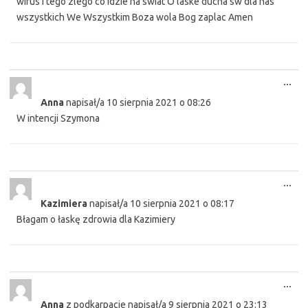
wirus i tego zlego co idzie na swiat O laske ducha sw dla nas
wszystkich We Wszystkim Boza wola Bog zaplac Amen
Tog
...
this
Anna
napisał/a
10 sierpnia 2021
o
08:26
met
W intencji Szymona
Tog
...
this
Kazimiera
napisał/a
10 sierpnia 2021
o
08:17
met
Błagam o łaskę zdrowia dla Kazimiery
Tog
...
this
Anna
z
podkarpacie
napisał/a
9 sierpnia 2021
o
23:13
met