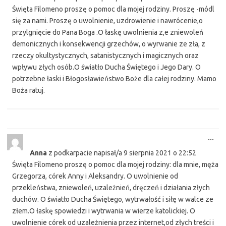
Święta Filomeno proszę o pomoc dla mojej rodziny. Proszę -módl
się za nami. Proszę o uwolnienie, uzdrowienie i nawrócenie,o
przylgnięcie do Pana Boga .O łaskę uwolnienia z,e zniewoleń
demonicznych i konsekwencji grzechów, o wyrwanie ze zła, z
rzeczy okultystycznych, satanistycznych i magicznych oraz
wpływu złych osób.O światło Ducha Świętego i Jego Dary. O
potrzebne łaski i Błogosławieństwo Boże dla całej rodziny. Mamo
Boża ratuj.
Tog
...
this
Anna
z
podkarpacie
napisał/a
9 sierpnia 2021
o
22:52
met
Święta Filomeno proszę o pomoc dla mojej rodziny: dla mnie, męża
Grzegorza, córek Anny i Aleksandry. O uwolnienie od
przekleństwa, zniewoleń, uzależnień, dręczeń i działania złych
duchów. O światło Ducha Świętego, wytrwałość i siłę w walce ze
złem.O łaskę spowiedzi i wytrwania w wierze katolickiej. O
uwolnienie córek od uzależnienia przez internet,od złych treści i