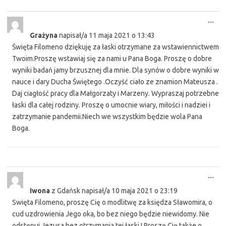
Tog
...
this
Grażyna
napisał/a
11 maja 2021
o
13:43
met
Święta Filomeno dziękuję za łaski otrzymane za wstawiennictwem
Twoim.Proszę wstawiaj się za nami u Pana Boga. Proszę o dobre
wyniki badań jamy brzusznej dla mnie. Dla synów o dobre wyniki w
nauce i dary Ducha Świętego .Oczyść ciało ze znamion Mateusza .
Daj ciagłość pracy dla Małgorzaty i Marzeny. Wypraszaj potrzebne
łaski dla całej rodziny. Proszę o umocnie wiary, miłości i nadziei i
zatrzymanie pandemii.Niech we wszystkim będzie wola Pana
Boga.
Tog
...
this
Iwona
z
Gdańsk
napisał/a
10 maja 2021
o
23:19
met
Swięta Filomeno, proszę Cię o modlitwę za księdza Sławomira, o
cud uzdrowienia Jego oka, bo bez niego będzie niewidomy. Nie
odstępuj Jezusa bez otrzymania tej łaski ! Proszę Cię także o