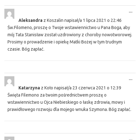
Tog
...
this
Aleksandra
z
Koszalin
napisał/a
1 lipca 2021
o
22:46
met
Św.Filomeno, proszę o Twoje wstawiennictwo u Pana Boga, aby
mój Tata Stanisław został uzdrowiony z choroby nowotworowej.
Prosimy o prowadzenie i opiekę Matki Bożej w tym trudnym
czasie. Bóg zapłać.
Tog
...
this
Katarzyna
z
Koło
napisał/a
23 czerwca 2021
o
12:39
met
Święta Filemono za twoim pośrednictwem proszę o
wstawiennictwo u Ojca Niebieskiego o łaskę zdrowia, mowy i
prawidłowego rozwoju dla mojego wnuka Szymona. Bóg zapłać.
Tog
...