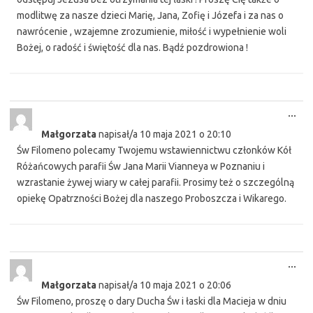
modlitwę za nasze dzieci Marię, Jana, Zofię i Józefa i za nas o
nawrócenie , wzajemne zrozumienie, miłość i wypełnienie woli
Bożej, o radość i świętość dla nas. Bądź pozdrowiona !
Tog
...
this
Małgorzata
napisał/a
10 maja 2021
o
20:10
met
Św Filomeno polecamy Twojemu wstawiennictwu członków Kół
Różańcowych parafii Św Jana Marii Vianneya w Poznaniu i
wzrastanie żywej wiary w całej parafii. Prosimy też o szczególną
opiekę Opatrzności Bożej dla naszego Proboszcza i Wikarego.
Tog
...
this
Małgorzata
napisał/a
10 maja 2021
o
20:06
met
Św Filomeno, proszę o dary Ducha Św i łaski dla Macieja w dniu