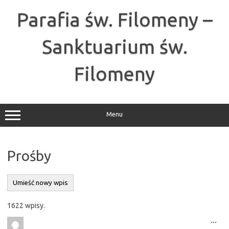
Przejdź
do
Parafia św. Filomeny –
treści
Sanktuarium św.
Filomeny
Menu
Prośby
1622 wpisy.
Tog
...
this