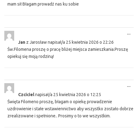
mam sił Błagam prowadź nas ku sobie
Tog
...
this
Jan
z
Jarosław
napisał/a
25 kwietnia 2026
o
22:26
met
Św.Filomena proszę o pracę bliżej miejsca zamieszkania.Proszę
opiekuj się moją rodziną!
Tog
...
this
Czciciel
napisał/a
25 kwietnia 2026
o
12:25
met
Święta Filomeno proszę, błagam o opiekę prowadzenie
uzdrowienie i stałe wstawiennictwo aby wszystko zostało dobrze
zrealizowane i spełnione.. Prosimy o to we wszystkim.