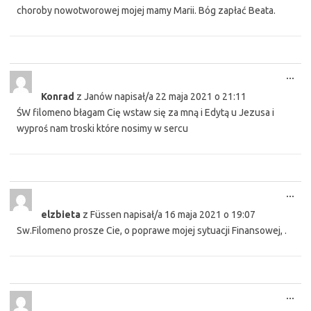
choroby nowotworowej mojej mamy Marii. Bóg zapłać Beata.
Tog
...
this
Konrad
z
Janów
napisał/a
22 maja 2021
o
21:11
met
ŚW filomeno błagam Cię wstaw się za mną i Edytą u Jezusa i
wyproś nam troski które nosimy w sercu
Tog
...
this
elzbieta
z
Füssen
napisał/a
16 maja 2021
o
19:07
met
Sw.Filomeno prosze Cie, o poprawe mojej sytuacji Finansowej, .
Tog
...
this