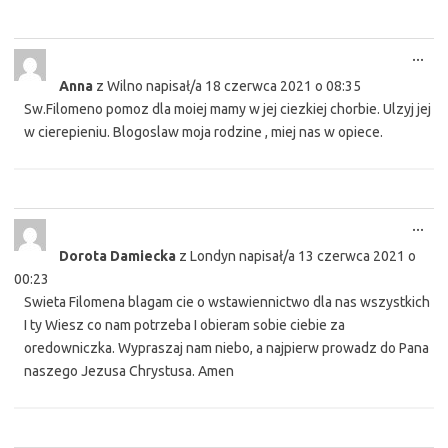
Tog
...
this
Anna
z
Wilno
napisał/a
18 czerwca 2021
o
08:35
met
Sw.Filomeno pomoz dla moiej mamy w jej ciezkiej chorbie. Ulzyj jej
w cierepieniu. Blogoslaw moja rodzine , miej nas w opiece.
Tog
...
this
Dorota Damiecka
z
Londyn
napisał/a
13 czerwca 2021
o
met
00:23
Swieta Filomena blagam cie o wstawiennictwo dla nas wszystkich
I ty Wiesz co nam potrzeba I obieram sobie ciebie za
oredowniczka. Wypraszaj nam niebo, a najpierw prowadz do Pana
naszego Jezusa Chrystusa. Amen