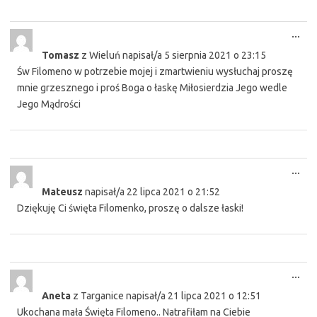
Tog
...
this
Tomasz
z
Wieluń
napisał/a
5 sierpnia 2021
o
23:15
met
Św Filomeno w potrzebie mojej i zmartwieniu wysłuchaj proszę
mnie grzesznego i proś Boga o łaskę Miłosierdzia Jego wedle
Jego Mądrości
Tog
...
this
Mateusz
napisał/a
22 lipca 2021
o
21:52
met
Dziękuję Ci święta Filomenko, proszę o dalsze łaski!
Tog
...
this
Aneta
z
Targanice
napisał/a
21 lipca 2021
o
12:51
met
Ukochana mała Święta Filomeno.. Natrafiłam na Ciebie