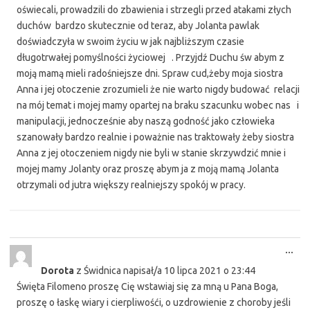
oświecali, prowadzili do zbawienia i strzegli przed atakami złych
duchów bardzo skutecznie od teraz, aby Jolanta pawlak
doświadczyła w swoim życiu w jak najbliższym czasie
długotrwałej pomyślności życiowej . Przyjdź Duchu św abym z
moją mamą mieli radośniejsze dni. Spraw cud,żeby moja siostra
Anna i jej otoczenie zrozumieli że nie warto nigdy budować relacji
na mój temat i mojej mamy opartej na braku szacunku wobec nas i
manipulacji, jednocześnie aby naszą godność jako człowieka
szanowały bardzo realnie i poważnie nas traktowały żeby siostra
Anna z jej otoczeniem nigdy nie byli w stanie skrzywdzić mnie i
mojej mamy Jolanty oraz proszę abym ja z moją mamą Jolanta
otrzymali od jutra większy realniejszy spokój w pracy.
Tog
...
this
Dorota
z
Świdnica
napisał/a
10 lipca 2021
o
23:44
met
Święta Filomeno proszę Cię wstawiaj się za mną u Pana Boga,
proszę o łaskę wiary i cierpliwośći, o uzdrowienie z choroby jeśli