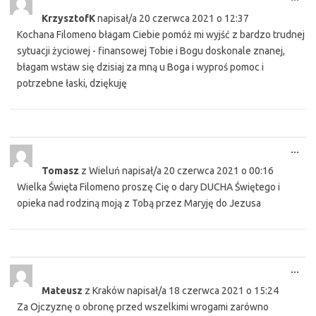
this
KrzysztofK
napisał/a
20 czerwca 2021
o
12:37
met
Kochana Filomeno błagam Ciebie pomóż mi wyjść z bardzo trudnej
sytuacji życiowej - finansowej Tobie i Bogu doskonale znanej,
błagam wstaw się dzisiaj za mną u Boga i wyproś pomoc i
potrzebne łaski, dziękuję
Tog
...
this
Tomasz
z
Wieluń
napisał/a
20 czerwca 2021
o
00:16
met
Wielka Święta Filomeno proszę Cię o dary DUCHA Świętego i
opieka nad rodziną moją z Tobą przez Maryję do Jezusa
Tog
...
this
Mateusz
z
Kraków
napisał/a
18 czerwca 2021
o
15:24
met
Za Ojczyznę o obronę przed wszelkimi wrogami zarówno