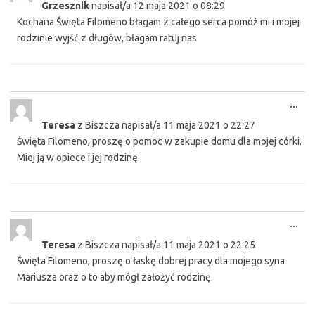
Grzesznik
napisał/a
12 maja 2021
o
08:29
met
Kochana Święta Filomeno błagam z całego serca pomóż mi i mojej
rodzinie wyjść z długów, błagam ratuj nas
Tog
...
this
Teresa
z
Biszcza
napisał/a
11 maja 2021
o
22:27
met
Święta Filomeno, proszę o pomoc w zakupie domu dla mojej córki.
Miej ją w opiece i jej rodzinę.
Tog
...
this
Teresa
z
Biszcza
napisał/a
11 maja 2021
o
22:25
met
Święta Filomeno, proszę o łaskę dobrej pracy dla mojego syna
Mariusza oraz o to aby mógł założyć rodzinę.