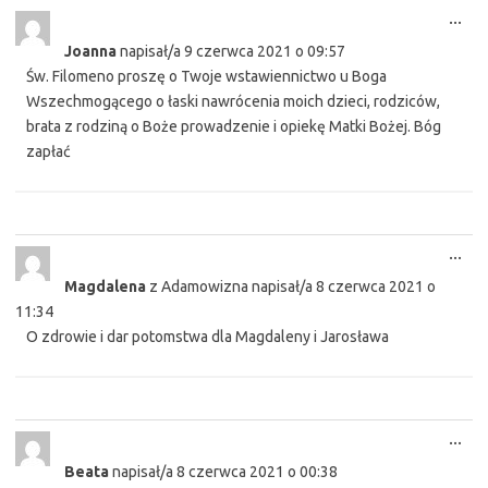
Tog
...
this
Joanna
napisał/a
9 czerwca 2021
o
09:57
met
Św. Filomeno proszę o Twoje wstawiennictwo u Boga
Wszechmogącego o łaski nawrócenia moich dzieci, rodziców,
brata z rodziną o Boże prowadzenie i opiekę Matki Bożej. Bóg
zapłać
Tog
...
this
Magdalena
z
Adamowizna
napisał/a
8 czerwca 2021
o
met
11:34
O zdrowie i dar potomstwa dla Magdaleny i Jarosława
Tog
...
this
Beata
napisał/a
8 czerwca 2021
o
00:38
met