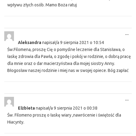
wpływu złych osób. Mamo Boża ratuj
Tog
...
this
Aleksandra
napisał/a
9 sierpnia 2021
o
10:54
met
Św.Filomena, proszę Cię o pomyślne leczenie dla Stanisława, o
łaskę zdrowia dla Pawła, o zgodę i pokój w rodzinie, o dobrą pracę
dla mnie oraz o dar macierzyństwa dla mojej siostry Anny.
Błogosław naszej rodzinie i miej nas w swojej opiece. Bóg zapłać
Tog
...
this
Elżbieta
napisał/a
9 sierpnia 2021
o
00:38
met
Św. Filomeno proszę o łaskę wiary ,nawrócenie i świętość dla
Hiacynty.