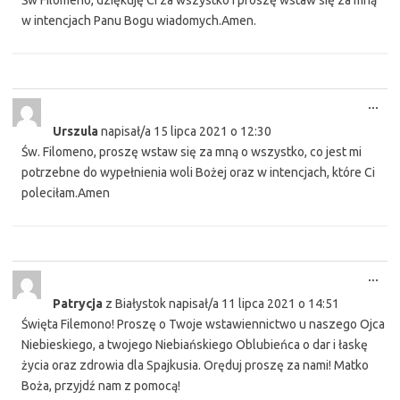
Św Filomeno, dziękuję Ci za wszystko i proszę wstaw się za mną
w intencjach Panu Bogu wiadomych.Amen.
Tog
...
this
Urszula
napisał/a
15 lipca 2021
o
12:30
met
Św. Filomeno, proszę wstaw się za mną o wszystko, co jest mi
potrzebne do wypełnienia woli Bożej oraz w intencjach, które Ci
poleciłam.Amen
Tog
...
this
Patrycja
z
Białystok
napisał/a
11 lipca 2021
o
14:51
met
Święta Filemono! Proszę o Twoje wstawiennictwo u naszego Ojca
Niebieskiego, a twojego Niebiańskiego Oblubieńca o dar i łaskę
życia oraz zdrowia dla Spajkusia. Oręduj proszę za nami! Matko
Boża, przyjdź nam z pomocą!