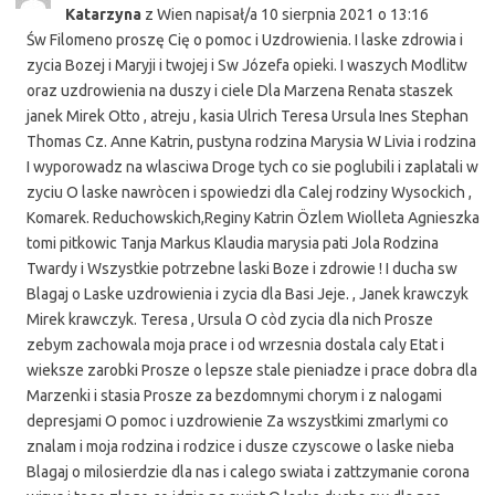
Katarzyna
z
Wien
napisał/a
10 sierpnia 2021
o
13:16
met
Św Filomeno proszę Cię o pomoc i Uzdrowienia. I laske zdrowia i
zycia Bozej i Maryji i twojej i Sw Józefa opieki. I waszych Modlitw
oraz uzdrowienia na duszy i ciele Dla Marzena Renata staszek
janek Mirek Otto , atreju , kasia Ulrich Teresa Ursula Ines Stephan
Thomas Cz. Anne Katrin, pustyna rodzina Marysia W Livia i rodzina
I wyporowadz na wlasciwa Droge tych co sie poglubili i zaplatali w
zyciu O laske nawròcen i spowiedzi dla Calej rodziny Wysockich ,
Komarek. Reduchowskich,Reginy Katrin Özlem Wiolleta Agnieszka
tomi pitkowic Tanja Markus Klaudia marysia pati Jola Rodzina
Twardy i Wszystkie potrzebne laski Boze i zdrowie ! I ducha sw
Blagaj o Laske uzdrowienia i zycia dla Basi Jeje. , Janek krawczyk
Mirek krawczyk. Teresa , Ursula O còd zycia dla nich Prosze
zebym zachowala moja prace i od wrzesnia dostala caly Etat i
wieksze zarobki Prosze o lepsze stale pieniadze i prace dobra dla
Marzenki i stasia Prosze za bezdomnymi chorym i z nalogami
depresjami O pomoc i uzdrowienie Za wszystkimi zmarlymi co
znalam i moja rodzina i rodzice i dusze czyscowe o laske nieba
Blagaj o milosierdzie dla nas i calego swiata i zattzymanie corona