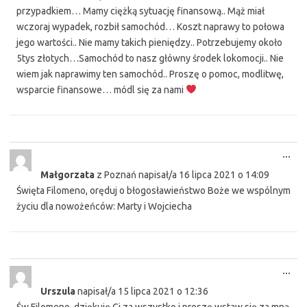
przypadkiem… Mamy ciężką sytuację finansową.. Mąż miał
wczoraj wypadek, rozbił samochód… Koszt naprawy to połowa
jego wartości.. Nie mamy takich pieniędzy.. Potrzebujemy około
5tys złotych…Samochód to nasz główny środek lokomocji.. Nie
wiem jak naprawimy ten samochód.. Proszę o pomoc, modlitwę,
wsparcie finansowe… módl się za nami
Tog
...
this
Małgorzata
z
Poznań
napisał/a
16 lipca 2021
o
14:09
met
Święta Filomeno, oręduj o błogosławieństwo Boże we wspólnym
życiu dla nowożeńców: Marty i Wojciecha
Tog
...
this
Urszula
napisał/a
15 lipca 2021
o
12:36
met