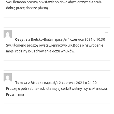
Św Filemono proszę o wstawiennictwo abym otrzymała stałą
dobrą pracę dobrze płatną
Tog
...
this
Cecylia
z
Bielsko-Biala
napisał/a
4 czerwca 2021
o
10:30
met
Sw.Filomeno proszę owstawiennictwo u P.Boga o nawrócenie
mojej rodziny io uzdrowienie oczu wnuków.
Tog
...
this
Teresa
z
Biszcza
napisał/a
2 czerwca 2021
o
21:20
met
Proszę o potrzebne łaski dla mojej córki Eweliny i syna Mariusza.
Prosi mama