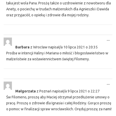
taka jest wola Pana. Prosżę także o uzdrowienie z nowotworu dla
Anety, o pociechę w trudach małżenskich dla Agnieszki i Dawida
oraz przyjaciół, o opiekę i zdrowie dla mojej rodziny.
Tog
...
this
Barbara
z
Wrocław
napisał/a
10 lipca 2021
o
20:35
met
Prośba w intencji Haliny i Mariana o miłość i błogosławieństwo w
małżeństwie za wstawiennictwem świętej Filomeny.
Tog
...
this
Małgorzata
z
Poznań
napisał/a
9 lipca 2021
o
22:27
met
Św Filomeno, proszę aby Maciej otrzymał przedłużenie umowy o
pracę. Proszę o zdrowie dla Ignasia i całej Rodziny. Gorąco proszę
o pomoc w finalizacji spraw wrocławskich. Oręduj proszę za nami!