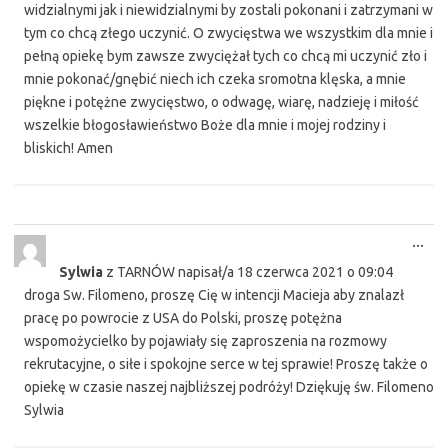
widzialnymi jak i niewidzialnymi by zostali pokonani i zatrzymani w
tym co chcą złego uczynić. O zwycięstwa we wszystkim dla mnie i
pełną opiekę bym zawsze zwyciężał tych co chcą mi uczynić zło i
mnie pokonać/gnębić niech ich czeka sromotna klęska, a mnie
piękne i potężne zwycięstwo, o odwagę, wiarę, nadzieję i miłość
wszelkie błogosławieństwo Boże dla mnie i mojej rodziny i
bliskich! Amen
Tog
...
this
Sylwia
z
TARNÓW
napisał/a
18 czerwca 2021
o
09:04
met
droga Sw. Filomeno, proszę Cię w intencji Macieja aby znalazł
pracę po powrocie z USA do Polski, proszę potężna
wspomożycielko by pojawiały się zaproszenia na rozmowy
rekrutacyjne, o siłe i spokojne serce w tej sprawie! Proszę także o
opiekę w czasie naszej najbliższej podróży! Dziękuję św. Filomeno
Sylwia