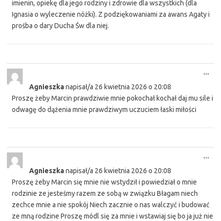
imienin, opiekę dla jego rodziny i zdrowie dla wszystkich (dla
Ignasia o wyleczenie nóżki). Z podziękowaniami za awans Agaty i
prośba o dary Ducha Św dla niej.
Tog
...
this
Agnieszka
napisał/a
26 kwietnia 2026
o
20:08
met
Proszę żeby Marcin prawdziwie mnie pokochał kochał daj mu sile i
odwagę do dążenia mnie prawdziwym uczuciem łaski miłości
Tog
...
this
Agnieszka
napisał/a
26 kwietnia 2026
o
20:08
met
Proszę żeby Marcin się mnie nie wstydził i powiedział o mnie
rodzinie ze jesteśmy razem ze sobą w związku Błagam niech
zechce mnie a nie spokój Niech zacznie o nas walczyć i budować
ze mną rodzine Proszę módl się za mnie i wstawiaj się bo ja już nie