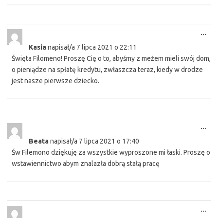
Tog
...
this
Kasia
napisał/a
7 lipca 2021
o
22:11
met
Święta Filomeno! Proszę Cię o to, abyśmy z meżem mieli swój dom,
o pieniądze na spłatę kredytu, zwłaszcza teraz, kiedy w drodze
jest nasze pierwsze dziecko.
Tog
...
this
Beata
napisał/a
7 lipca 2021
o
17:40
met
Św Filemono dziękuję za wszystkie wyproszone mi łaski. Proszę o
wstawiennictwo abym znalazła dobrą stałą pracę
Tog
...
this