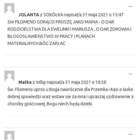
Tog
...
this
JOLANTA
z
SOKÓŁKA
napisał/a
31 maja 2021
o
15:47
met
SW FILOMENO GORĄCO PROSZĘ JAKO MAMA - O DAR
RODZICIELSTWA DLA EWELINKI I MARIUSZA , O DAR ZDROWIA I
BŁOGOSŁAWIEŃSTWO W PRACY I PLANACH
MATERIALNYCH.BÓG ZAPŁAC
Tog
...
this
Matka
z
Wlkp
napisał/a
31 maja 2021
o
10:20
met
Św. Filomeno upros u Boga nawrócenie dla Przemka i Kasi o łaske
dobrej spowiedzi oraz wstaw sie za mna i upraszaj uzdrowienie z
choroby gośćcowej. Bogu niech będą dzieki.
Tog
...
this