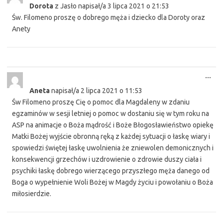
Dorota
z
Jasło
napisał/a
3 lipca 2021
o
21:53
met
Św. Filomeno proszę o dobrego męża i dziecko dla Doroty oraz
Anety
Tog
...
this
Aneta
napisał/a
2 lipca 2021
o
11:53
met
Św Filomeno proszę Cię o pomoc dla Magdaleny w zdaniu
egzaminów w sesji letniej o pomoc w dostaniu się w tym roku na
ASP na animacje o Boża mądrość i Boże Błogosławieństwo opiekę
Matki Bożej wyjście obronną ręką z każdej sytuacji o łaskę wiary i
spowiedzi świętej łaskę uwolnienia że zniewolen demonicznych i
konsekwencji grzechów i uzdrowienie o zdrowie duszy ciała i
psychiki łaskę dobrego wierzącego przyszłego męża danego od
Boga o wypełnienie Woli Bożej w Magdy życiu i powołaniu o Boża
miłosierdzie.