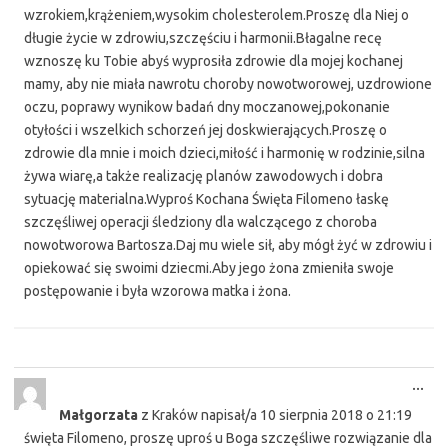
wzrokiem,krążeniem,wysokim cholesterolem.Proszę dla Niej o
długie życie w zdrowiu,szczęściu i harmonii.Błagalne recę
wznoszę ku Tobie abyś wyprosiła zdrowie dla mojej kochanej
mamy, aby nie miała nawrotu choroby nowotworowej, uzdrowione
oczu, poprawy wynikow badań dny moczanowej,pokonanie
otyłości i wszelkich schorzeń jej doskwierających.Proszę o
zdrowie dla mnie i moich dzieci,miłość i harmonię w rodzinie,silna
żywa wiarę,a także realizację planów zawodowych i dobra
sytuację materialna.Wyproś Kochana Święta Filomeno łaskę
szczęśliwej operacji śledziony dla walczącego z choroba
nowotworowa Bartosza.Daj mu wiele sił, aby mógł żyć w zdrowiu i
opiekować się swoimi dziecmi.Aby jego żona zmieniła swoje
postępowanie i była wzorowa matka i żona.
Tog
...
this
Małgorzata
z
Kraków
napisał/a
10 sierpnia 2018
o
21:19
met
święta Filomeno, proszę uproś u Boga szczęśliwe rozwiązanie dla