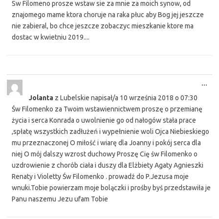
Sw Filomeno prosze wstaw sie za mnie za moich synow, od
znajomego mame ktora choruje na raka płuc aby Bog jej jeszcze
nie zabieral, bo chce jeszcze zobaczyc mieszkanie ktore ma
dostac w kwietniu 2019....
Tog
...
this
Jolanta
z
Lubelskie
napisał/a
10 września 2018
o
07:30
met
Św Filomenko za Twoim wstawiennictwem proszę o przemianę
życia i serca Konrada o uwolnienie go od nałogów stała prace
,spłatę wszystkich zadłużeń i wypełnienie woli Ojca Niebieskiego
mu przeznaczonej O miłość i wiarę dla Joanny i pokój serca dla
niej O mój dalszy wzrost duchowy Proszę Cię św Filomenko o
uzdrowienie z chorób ciała i duszy dla Elżbiety Agaty Agnieszki
Renaty i Violetty Św Filomenko . prowadź do P.Jezusa moje
wnuki.Tobie powierzam moje bolączki i prośby byś przedstawiła je
Panu naszemu Jezu ufam Tobie