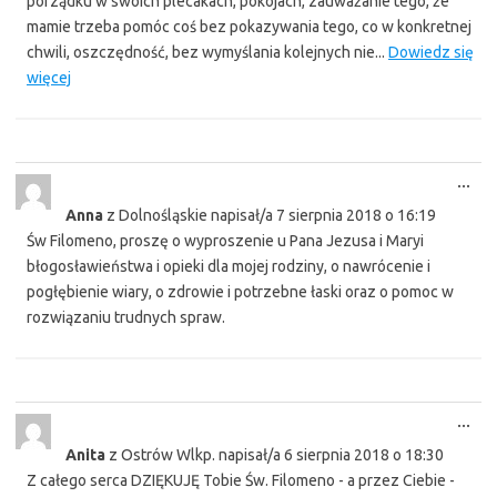
porządku w swoich plecakach, pokojach, zauważanie tego, że
mamie trzeba pomóc coś bez pokazywania tego, co w konkretnej
chwili, oszczędność, bez wymyślania kolejnych nie...
Dowiedz się
więcej
Tog
...
this
Anna
z
Dolnośląskie
napisał/a
7 sierpnia 2018
o
16:19
met
Św Filomeno, proszę o wyproszenie u Pana Jezusa i Maryi
błogosławieństwa i opieki dla mojej rodziny, o nawrócenie i
pogłębienie wiary, o zdrowie i potrzebne łaski oraz o pomoc w
rozwiązaniu trudnych spraw.
Tog
...
this
Anita
z
Ostrów Wlkp.
napisał/a
6 sierpnia 2018
o
18:30
met
Z całego serca DZIĘKUJĘ Tobie Św. Filomeno - a przez Ciebie -