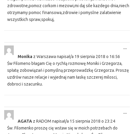
zdrowotne,pomoz corkom i mezowi,mi daj sile kazdego dnia,niech
otrzymamy pomoc finansowa,zdrowie i pomyslne zalatwienie
wszystkich spraw,spokuj,
Tog
...
this
Monika
z
Warszawa
napisał/a
19 sierpnia 2018
o
16:56
met
Św Filomeno błagam Cię o rychłą rozmowę Moniki i Grzegorza,
spłatę zobowiązań i pomyślną przeprowadzkę Grzegorza. Proszę
uzdrów nasze relacje i wyjednaj nam łaskę szczerej milosci,
dobroci i szacunku.
Tog
...
this
AGATA
z
RADOM
napisał/a
15 sierpnia 2018
o
23:24
met
Św. Filomenko proszę cię wstaw się w moich potrzebach do