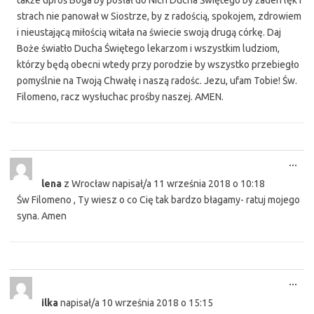
także uproś Boga by posłał do Nich Ducha Świętego by żaden lęk i
strach nie panował w Siostrze, by z radością, spokojem, zdrowiem
i nieustającą miłością witała na świecie swoją drugą córkę. Daj
Boże światło Ducha Świętego lekarzom i wszystkim ludziom,
którzy będą obecni wtedy przy porodzie by wszystko przebiegło
pomyślnie na Twoją Chwałę i naszą radośc. Jezu, ufam Tobie! Św.
Filomeno, racz wysłuchac prośby naszej. AMEN.
Tog
...
this
lena
z
Wrocław
napisał/a
11 września 2018
o
10:18
met
Św Filomeno , Ty wiesz o co Cię tak bardzo błagamy- ratuj mojego
syna. Amen
Tog
...
this
ilka
napisał/a
10 września 2018
o
15:15
met