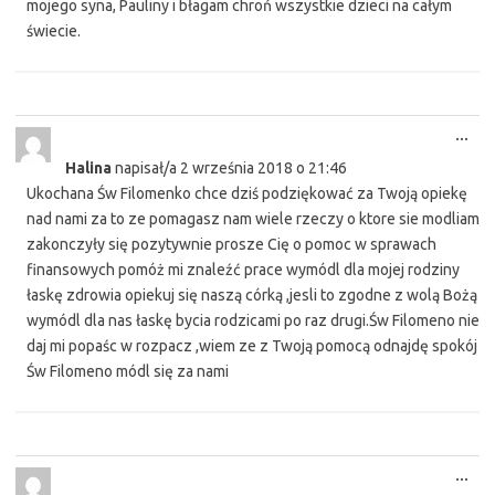
mojego syna, Pauliny i błagam chroń wszystkie dzieci na całym
świecie.
Tog
...
this
Halina
napisał/a
2 września 2018
o
21:46
met
Ukochana Św Filomenko chce dziś podziękować za Twoją opiekę
nad nami za to ze pomagasz nam wiele rzeczy o ktore sie modliam
zakonczyły się pozytywnie prosze Cię o pomoc w sprawach
finansowych pomóż mi znaleźć prace wymódl dla mojej rodziny
łaskę zdrowia opiekuj się naszą córką ,jesli to zgodne z wolą Bożą
wymódl dla nas łaskę bycia rodzicami po raz drugi.Św Filomeno nie
daj mi popaśc w rozpacz ,wiem ze z Twoją pomocą odnajdę spokój
Św Filomeno módl się za nami
Tog
...
this