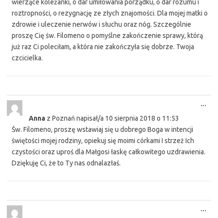
wierzące koleżanki, o dar umiłowania porządku, o dar rozumu i
roztropności, o rezygnację ze złych znajomości. Dla mojej matki o
zdrowie i uleczenie nerwów i słuchu oraz nóg. Szczególnie
proszę Cię św. Filomeno o pomyślne zakończenie sprawy, którą
już raz Ci poleciłam, a która nie zakończyła się dobrze. Twoja
czcicielka.
Tog
...
this
Anna
z
Poznań
napisał/a
10 sierpnia 2018
o
11:53
met
Św. Filomeno, proszę wstawiaj się u dobrego Boga w intencji
świętości mojej rodziny, opiekuj się moimi córkami I strzeż Ich
czystości oraz uproś dla Małgosi łaskę całkowitego uzdrawienia.
Dziękuję Ci, że to Ty nas odnalazłaś.
Tog
...
this