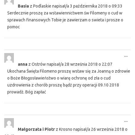
this
Basia
z
Podlaskie
napisał/a
3 października 2018
o
09:33
met
Serdecznie proszę za wstawiennictwem św Filomeny o cud w
sprawach finansowych Tobie je zawierzam o swieta i prosze o
pomoc
Tog
...
this
anna
z
Ostrów
napisał/a
28 września 2018
o
22:07
met
Ukochana Święta Filomeno proszę wstaw się za Joanną o zdrowie
o Boże Błogosławieństwo o wiarę ochronę od zła o cud
uzdrowienia z chorób proszę bądź przy operacji 09.10 2018
prowadź. Bóg zapłać
Tog
...
this
Małgorzata i Piotr
z
Krosno
napisał/a
26 września 2018
o
met