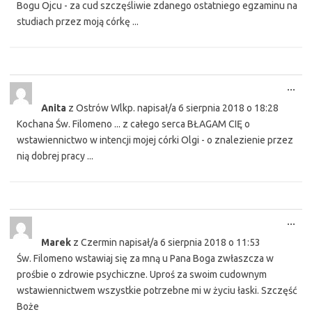
Bogu Ojcu - za cud szczęśliwie zdanego ostatniego egzaminu na
studiach przez moją córkę ...
Tog
...
this
Anita
z
Ostrów Wlkp.
napisał/a
6 sierpnia 2018
o
18:28
met
Kochana Św. Filomeno ... z całego serca BŁAGAM CIĘ o
wstawiennictwo w intencji mojej córki Olgi - o znalezienie przez
nią dobrej pracy ...
Tog
...
this
Marek
z
Czermin
napisał/a
6 sierpnia 2018
o
11:53
met
Św. Filomeno wstawiaj się za mną u Pana Boga zwłaszcza w
prośbie o zdrowie psychiczne. Uproś za swoim cudownym
wstawiennictwem wszystkie potrzebne mi w życiu łaski. Szczęść
Boże