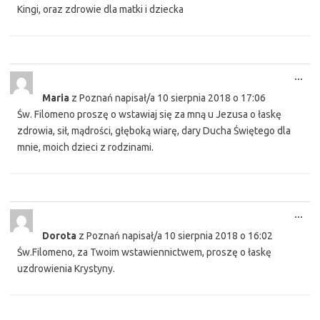
Kingi, oraz zdrowie dla matki i dziecka
Tog
...
this
Maria
z
Poznań
napisał/a
10 sierpnia 2018
o
17:06
met
Św. Filomeno proszę o wstawiaj się za mną u Jezusa o łaskę
zdrowia, sił, mądrości, głęboką wiarę, dary Ducha Świętego dla
mnie, moich dzieci z rodzinami.
Tog
...
this
Dorota
z
Poznań
napisał/a
10 sierpnia 2018
o
16:02
met
Św.Filomeno, za Twoim wstawiennictwem, proszę o łaskę
uzdrowienia Krystyny.