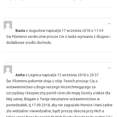
Tog
...
this
Basia
z
Augustow
napisał/a
17 września 2018
o
11:34
met
Sw Filomeno serdecznie prosze Cie o laske wyrwania z dlugow i
dodatkowe zrodlo dochodu
Tog
...
this
Anita
z
Legnica
napisał/a
15 września 2018
o
20:57
met
Św. Filomeno pokornie stoję u stóp Twoich prosząc Cię o
wstawiennictwo u Boga naszego Wszechmogącego za
szczęśliwy i bezpieczny poród córeczki mojej Siostry a także dla
Niej samej. Błagam o Twoje nieustanne wstawiennictwo w
poniedziałek, tj.17.09.2018, aby nie zagrażało Monice i Hani żadne
zło widzialne i niewidzialne, bądź proszę obecna przy Nich a