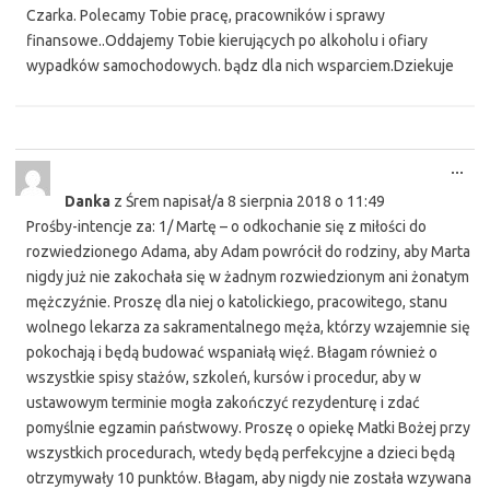
Czarka. Polecamy Tobie pracę, pracowników i sprawy
finansowe..Oddajemy Tobie kierujących po alkoholu i ofiary
wypadków samochodowych. bądz dla nich wsparciem.Dziekuje
Tog
...
this
Danka
z
Śrem
napisał/a
8 sierpnia 2018
o
11:49
met
Prośby-intencje za: 1/ Martę – o odkochanie się z miłości do
rozwiedzionego Adama, aby Adam powrócił do rodziny, aby Marta
nigdy już nie zakochała się w żadnym rozwiedzionym ani żonatym
mężczyźnie. Proszę dla niej o katolickiego, pracowitego, stanu
wolnego lekarza za sakramentalnego męża, którzy wzajemnie się
pokochają i będą budować wspaniałą więź. Błagam również o
wszystkie spisy stażów, szkoleń, kursów i procedur, aby w
ustawowym terminie mogła zakończyć rezydenturę i zdać
pomyślnie egzamin państwowy. Proszę o opiekę Matki Bożej przy
wszystkich procedurach, wtedy będą perfekcyjne a dzieci będą
otrzymywały 10 punktów. Błagam, aby nigdy nie została wzywana