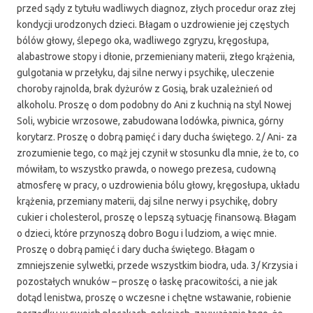
przed sądy z tytułu wadliwych diagnoz, złych procedur oraz złej
kondycji urodzonych dzieci. Błagam o uzdrowienie jej częstych
bólów głowy, ślepego oka, wadliwego zgryzu, kręgosłupa,
alabastrowe stopy i dłonie, przemieniany materii, złego krążenia,
gulgotania w przełyku, daj silne nerwy i psychikę, uleczenie
choroby rajnolda, brak dyżurów z Gosią, brak uzależnień od
alkoholu. Proszę o dom podobny do Ani z kuchnią na styl Nowej
Soli, wybicie wrzosowe, zabudowana lodówka, piwnica, górny
korytarz. Proszę o dobrą pamięć i dary ducha świętego. 2/ Ani- za
zrozumienie tego, co mąż jej czynił w stosunku dla mnie, że to, co
mówiłam, to wszystko prawda, o nowego prezesa, cudowną
atmosferę w pracy, o uzdrowienia bólu głowy, kręgosłupa, układu
krążenia, przemiany materii, daj silne nerwy i psychikę, dobry
cukier i cholesterol, proszę o lepszą sytuację finansową. Błagam
o dzieci, które przynoszą dobro Bogu i ludziom, a więc mnie.
Proszę o dobrą pamięć i dary ducha świętego. Błagam o
zmniejszenie sylwetki, przede wszystkim biodra, uda. 3/ Krzysia i
pozostałych wnuków – proszę o łaskę pracowitości, a nie jak
dotąd lenistwa, proszę o wczesne i chętne wstawanie, robienie