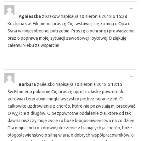
Tog
...
this
Agnieszka
z
Krakow
napisał/a
10 sierpnia 2018
o
15:28
met
Kochana sw. Filomeno, proszę Cię, wstawiaj się za mną u Ojca i
Syna w mojej obecnej potrzebie. Proszę o ochronę i prowadzenie
oraz o poprawę mojej sytuacji zawodowej i bytowej. Dziękuję
całemu Niebu za wsparcie!
Tog
...
this
Barbara
z
Bielsko
napisał/a
10 sierpnia 2018
o
13:15
met
Św.Filomeno pokornie Cię proszę uproś mi łaskę powrotu do
zdrowia i tego abym mogła wszystko pić bez ograniczeń. O
całkowite uzdrowienie z chorób, które nie pozwalają mi pracować.
O wyjście z długów. O bezpowrotne oddalenie zła, które od tak
dawna niszczy moje życie i o boże błogosławieństwo na co dzień.
Dla mojej córki o zdrowie,uleczenie z trapiących ja chorób, boże
błogosławieństwo,o silną wiarę, o dobrych współpracowników, o