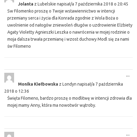
Jolanta
z
Lubelskie
napisał/a
7 października 2018
o
20:45
met
Sw Filomenko proszę o Twoje wstawiennictwo w intencji
przemiany serca i życia dla Konrada zgodnie z Wola Boża o
uwolnienie od nałogów zniewoleń długów o uzdrowienie Elżbiety
Agaty Violetty Agnieszki Leszka o nawrócenia w mojej rodzinie o
moja dalsza trwała przemianę i wzost duchowy Modl się za nami
św Filomeno
Tog
...
this
Monika Kiełbowska
z
Londyn
napisał/a
7 października
met
2018
o
12:36
Święta Filomeno, bardzo proszę o modlitwę w intencji zdrowia dla
mojej mamy Anny, która ma nowotwór wątroby.
Tog
...