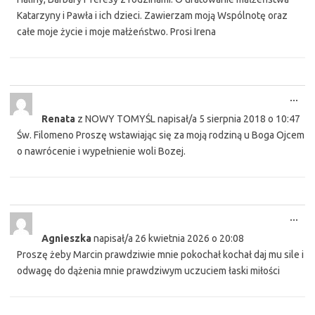
Katarzyny i Pawła i ich dzieci. Zawierzam moją Wspólnotę oraz
całe moje życie i moje małżeństwo. Prosi Irena
Tog
...
this
Renata
z
NOWY TOMYŚL
napisał/a
5 sierpnia 2018
o
10:47
met
Św. Filomeno Proszę wstawiając się za moją rodziną u Boga Ojcem
o nawrócenie i wypełnienie woli Bozej.
Tog
...
this
Agnieszka
napisał/a
26 kwietnia 2026
o
20:08
met
Proszę żeby Marcin prawdziwie mnie pokochał kochał daj mu sile i
odwagę do dążenia mnie prawdziwym uczuciem łaski miłości