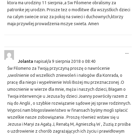
ktora ma urodziny 11 sierpnia ,a Sw Filomene obralismy za
patronke jej urodzin. Prosze tez o modlitwe dla wszystkich dzieci
na calym swiecie oraz za pokoj na swieci i duchownych,ktorzy
maja przywilej prowadzenia mszye swieta. Amen
Tog
...
this
Jolanta
napisał/a
9 sierpnia 2018
o
08:40
met
Św Filomeno za Twoją przyczyną proszę o nawrócenie
,uwolnienie od wszelkich zniewoleń i nałogów dla Konrada, o
pracę dla niego i wypełnienie Woli Bożej mu przeznaczonej .O
umocnienie w wierze dla mnie, męża i naszych dzieci, Błagam o
Twoja interwencje u Jezusa by dzieci Joanny powróciły razem z
nią do Anglii , o szybkie rozwiązanie sądowe jej spraw rodzinnych.
Wyproś nam błogosławieństwo w finansach byśmy mogli spłacić
wszelkie nasze zobowiązania . Proszę również wstaw się u
Jezusa i Maryi za Agatą J, Renatą M, Agnieszką W , Zuzią z prośba
o uzdrowienie z chorób zagrażających ich życiu i prawidłowym