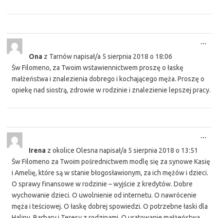
Tog
...
this
Ona
z
Tarnów
napisał/a
5 sierpnia 2018
o
18:06
met
Św Filomeno, za Twoim wstawiennictwem proszę o łaskę
małżeństwa i znalezienia dobrego i kochającego męża. Proszę o
opiekę nad siostrą, zdrowie w rodzinie i znalezienie lepszej pracy.
Tog
...
this
Irena
z
okolice Olesna
napisał/a
5 sierpnia 2018
o
13:51
met
Św Filomeno za Twoim pośrednictwem modlę się za synowe Kasię
i Amelię, które są w stanie błogosławionym, za ich mężów i dzieci.
O sprawy finansowe w rodzinie – wyjście z kredytów. Dobre
wychowanie dzieci. O uwolnienie od internetu. O nawrócenie
męża i teściowej. O łaskę dobrej spowiedzi. O potrzebne łaski dla
Haliny, Barbary i Teresy z rodzinami. O uratowanie małżeństwa