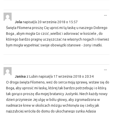
Tog
...
this
Jola
napisał/a
20 września 2018
o
15:57
met
Święta Filomena proszę Cię uproś mi tą łaskę u naszego Dobrego
Boga , abym mogła Go czcić ,wielbić i adorować w kościele , do
którego bardzo pragnę uczęszczać na własnych nogach i również
bym mogła wypełniać swoje obowiązki stanowe - żony i matki.
Tog
...
this
Janina
z
Lubin
napisał/a
17 września 2018
o
20:34
met
O droga święta Filomeno, weź do serca moją sprawę, wstaw się do
Boga, aby uprosić mi łaskę, której tak bardzo potrzebuję i o którą
tak gorąco proszę dla mojej bratanicy Justynki. Niech każdy nowy
dzień przyniesie Jej ulgę w bólu głowy, aby zgromadzona w
nadmiarze krew w okolicach mózgu wchłonęła się i żeby jak
najszybciej wróciła do domu do ukochanego synka Adasia