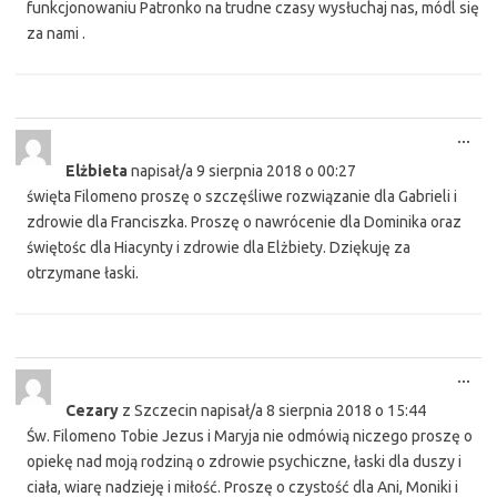
funkcjonowaniu Patronko na trudne czasy wysłuchaj nas, módl się
za nami .
Tog
...
this
Elżbieta
napisał/a
9 sierpnia 2018
o
00:27
met
święta Filomeno proszę o szczęśliwe rozwiązanie dla Gabrieli i
zdrowie dla Franciszka. Proszę o nawrócenie dla Dominika oraz
świętośc dla Hiacynty i zdrowie dla Elżbiety. Dziękuję za
otrzymane łaski.
Tog
...
this
Cezary
z
Szczecin
napisał/a
8 sierpnia 2018
o
15:44
met
Św. Filomeno Tobie Jezus i Maryja nie odmówią niczego proszę o
opiekę nad moją rodziną o zdrowie psychiczne, łaski dla duszy i
ciała, wiarę nadzieję i miłość. Proszę o czystość dla Ani, Moniki i