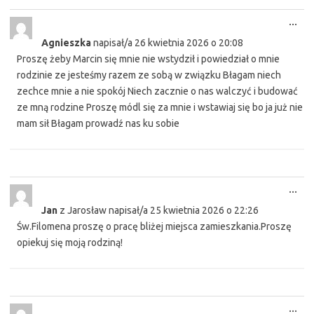
Tog
...
this
Agnieszka
napisał/a
26 kwietnia 2026
o
20:08
met
Proszę żeby Marcin się mnie nie wstydził i powiedział o mnie
rodzinie ze jesteśmy razem ze sobą w związku Błagam niech
zechce mnie a nie spokój Niech zacznie o nas walczyć i budować
ze mną rodzine Proszę módl się za mnie i wstawiaj się bo ja już nie
mam sił Błagam prowadź nas ku sobie
Tog
...
this
Jan
z
Jarosław
napisał/a
25 kwietnia 2026
o
22:26
met
Św.Filomena proszę o pracę bliżej miejsca zamieszkania.Proszę
opiekuj się moją rodziną!
Tog
...