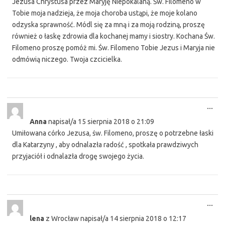
Jezusa Chrystusa przez Maryję Niepokalaną. Św. Filomeno w
Tobie moja nadzieja, że moja choroba ustąpi, że moje kolano
odzyska sprawność. Módl się za mną i za moją rodziną, proszę
również o łaskę zdrowia dla kochanej mamy i siostry. Kochana Św.
Filomeno proszę pomóż mi. Św. Filomeno Tobie Jezus i Maryja nie
odmówią niczego. Twoja czcicielka.
Tog
...
this
Anna
napisał/a
15 sierpnia 2018
o
21:09
met
Umiłowana córko Jezusa, św. Filomeno, proszę o potrzebne łaski
dla Katarzyny , aby odnalazła radość , spotkała prawdziwych
przyjaciół i odnalazła drogę swojego życia.
Tog
...
this
lena
z
Wrocław
napisał/a
14 sierpnia 2018
o
12:17
met