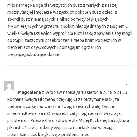
miłosiernego Boga dla wszystkich dusz zmarłych z naszej
rodziny(mojej i męża)ze wszystkich pokoleń,dusz dzieci z
aborcji,dusz nie mających z nikad pomocy,błąkających
się,umierających w grzechu ciężkim,niepojednanych z Bogiem.O
wielka Święta Dziewico wyproś dla Nich łaskę zbawienia,aby mogli
dostąpić zaszczytu przekroczenia nieba bram.Pociesz ich w
cierpieniach czyśćcowych i pomagaj im ogrzać ich
cierpiące,pokutujące dusze.
Tog
...
this
Magdalena
z
Wrocław
napisał/a
10 sierpnia 2018
o
21:23
met
Kochana Święta Filomeno dziękuję Ci za otrzymane łaski,za
cudowną córkę nazwana na Twoją cześć i chwałę Twoim
imieniem.Powierzam Ci w opiekę całą moją rodzinę wraz z jej
problemami.Proszę Cię o zdrowie dla Mojej Kochanej babci,która
jak nikt z Naszej rodziny wyprasza nam łaski poświęcając
siebie.Sama zaś boryka się z problemami ze