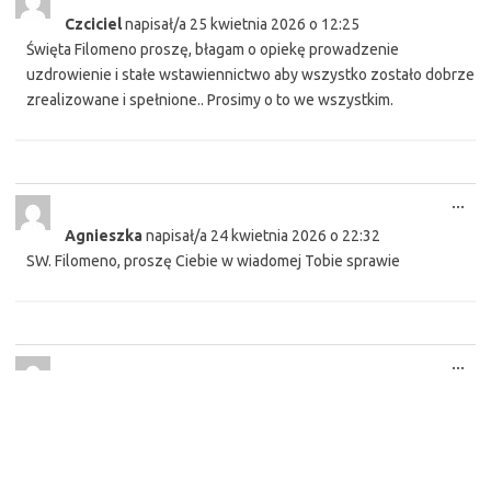
this
Czciciel
napisał/a
25 kwietnia 2026
o
12:25
met
Święta Filomeno proszę, błagam o opiekę prowadzenie
uzdrowienie i stałe wstawiennictwo aby wszystko zostało dobrze
zrealizowane i spełnione.. Prosimy o to we wszystkim.
Tog
...
this
Agnieszka
napisał/a
24 kwietnia 2026
o
22:32
met
SW. Filomeno, proszę Ciebie w wiadomej Tobie sprawie
Tog
...
this
Agnieszka
napisał/a
21 kwietnia 2026
o
09:29
met
Proszę żeby Marcin się mnie nie wstydził i powiedział o mnie
rodzinie ze jesteśmy razem ze sobą w związku Błagam niech
zechce mnie a nie spokój Niech zacznie o nas walczyć i budować