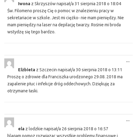
Iwona
z
Skrzyszów
napisał/a
31 sierpnia 2018
o
18:04
met
Św. Filomeno proszę Cię o pomoc w znalezieniu pracy w
sekretariacie w szkole. Jest mi ciężko- nie mam pieniędzy. Nie
mam pieniędzy na laser na depilację twarzy. Rośnie mi broda
wstydzę się tego bardzo.
Tog
...
this
Elżbieta
z
Szczecin
napisał/a
30 sierpnia 2018
o
13:11
met
Proszę o zdrowie dla Franciszka urodzonego 29.08. 2018 ma
zapalenie płuc i infekcje dróg oddechowych. Dziękuję za
otrzymane łaski.
Tog
...
this
ela
z
lodzkie
napisał/a
26 sierpnia 2018
o
16:57
met
blagam pomoz rozwiazac wszystkie problemy,finansowe i