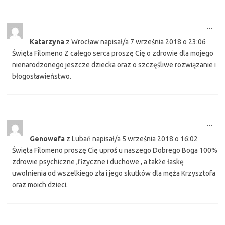
Tog
...
this
Katarzyna
z
Wrocław
napisał/a
7 września 2018
o
23:06
met
Święta Filomeno Z całego serca proszę Cię o zdrowie dla mojego
nienarodzonego jeszcze dziecka oraz o szczęśliwe rozwiązanie i
błogosławieństwo.
Tog
...
this
Genowefa
z
Lubań
napisał/a
5 września 2018
o
16:02
met
Święta Filomeno proszę Cię uproś u naszego Dobrego Boga 100%
zdrowie psychiczne ,fizyczne i duchowe , a także łaskę
uwolnienia od wszelkiego zła i jego skutków dla męża Krzysztofa
oraz moich dzieci.