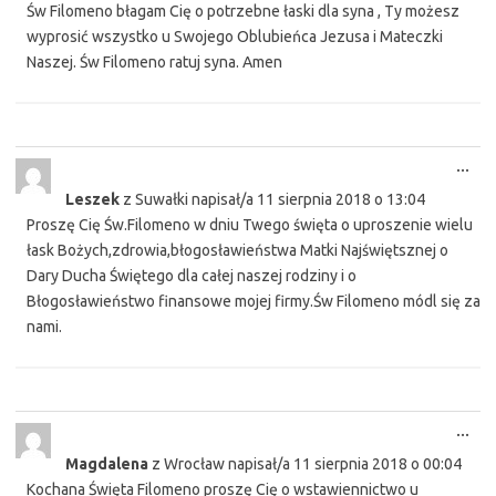
Św Filomeno błagam Cię o potrzebne łaski dla syna , Ty możesz
wyprosić wszystko u Swojego Oblubieńca Jezusa i Mateczki
Naszej. Św Filomeno ratuj syna. Amen
Tog
...
this
Leszek
z
Suwałki
napisał/a
11 sierpnia 2018
o
13:04
met
Proszę Cię Św.Filomeno w dniu Twego święta o uproszenie wielu
łask Bożych,zdrowia,błogosławieństwa Matki Najświętsznej o
Dary Ducha Świętego dla całej naszej rodziny i o
Błogosławieństwo finansowe mojej firmy.Św Filomeno módl się za
nami.
Tog
...
this
Magdalena
z
Wrocław
napisał/a
11 sierpnia 2018
o
00:04
met
Kochana Święta Filomeno proszę Cię o wstawiennictwo u