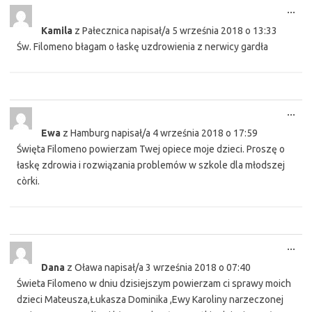
Tog
...
this
Kamila
z
Pałecznica
napisał/a
5 września 2018
o
13:33
met
Św. Filomeno błagam o łaskę uzdrowienia z nerwicy gardła
Tog
...
this
Ewa
z
Hamburg
napisał/a
4 września 2018
o
17:59
met
Święta Filomeno powierzam Twej opiece moje dzieci. Proszę o
łaskę zdrowia i rozwiązania problemów w szkole dla młodszej
còrki.
Tog
...
this
Dana
z
Oława
napisał/a
3 września 2018
o
07:40
met
Świeta Filomeno w dniu dzisiejszym powierzam ci sprawy moich
dzieci Mateusza,Łukasza Dominika ,Ewy Karoliny narzeczonej