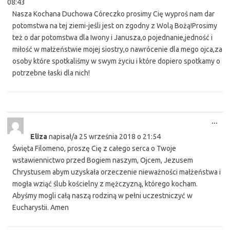
08:43
Nasza Kochana Duchowa Córeczko prosimy Cię wyproś nam dar
potomstwa na tej ziemi-jeśli jest on zgodny z Wolą Bożą!Prosimy
też o dar potomstwa dla Iwony i Janusza,o pojednanie,jedność i
miłość w małżeństwie mojej siostry,o nawrócenie dla mego ojca,za
osoby które spotkaliśmy w swym życiu i które dopiero spotkamy o
potrzebne łaski dla nich!
Tog
...
this
Eliza
napisał/a
25 września 2018
o
21:54
met
Święta Filomeno, proszę Cię z całego serca o Twoje
wstawiennictwo przed Bogiem naszym, Ojcem, Jezusem
Chrystusem abym uzyskała orzeczenie nieważności małżeństwa i
mogła wziąć ślub kościelny z mężczyzną, którego kocham.
Abyśmy mogli całą naszą rodziną w pełni uczestniczyć w
Eucharystii. Amen