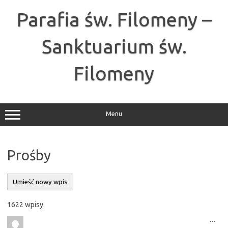
Przejdź
do
Parafia św. Filomeny –
treści
Sanktuarium św.
Filomeny
Menu
Prośby
1622 wpisy.
Tog
...
this