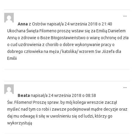
Tog
...
this
Anna
z
Ostrów
napisał/a
24 września 2018
o
21:40
met
Ukochana Święta Filomeno proszę wstaw się za Emilią Danielem
Anną o zdrowie o Boże Błogosławieństwo o wiarę ochronę od zła
o cud uzdrowienia z chorób o dobre wykonywanie pracy o
dobrego człowieka na męża / katolika/ wzorem Sw Józefa dla
Emilii
Tog
...
this
Beata
napisał/a
24 września 2018
o
08:58
met
Św. Filomeno! Proszę spraw. by mój kolega wreszcie zaczął
myśleć nad tym co robi i zawsze podejmował mądre decyzje oraz
daj mu odwagę Ii siłę w uwolnieniu się od ludzi, którzy go
wykorzystują