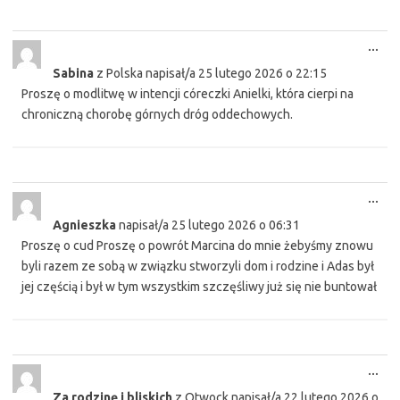
Tog
...
this
Sabina
z
Polska
napisał/a
25 lutego 2026
o
22:15
met
Proszę o modlitwę w intencji córeczki Anielki, która cierpi na
chroniczną chorobę górnych dróg oddechowych.
Tog
...
this
Agnieszka
napisał/a
25 lutego 2026
o
06:31
met
Proszę o cud Proszę o powrót Marcina do mnie żebyśmy znowu
byli razem ze sobą w związku stworzyli dom i rodzine i Adas był
jej częścią i był w tym wszystkim szczęśliwy już się nie buntował
Tog
...
this
Za rodzinę i bliskich
z
Otwock
napisał/a
22 lutego 2026
o
met