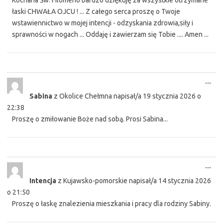
Kochana Św. Filomeno bardzo dziękuję za wszystkie otrzymane
łaski CHWAŁA OJCU ! ... Z całego serca proszę o Twoje
wstawiennictwo w mojej intencji - odzyskania zdrowia,siły i
sprawności w nogach ... Oddaję i zawierzam się Tobie .... Amen ...
Tog
...
this
Sabina
z
Okolice Chełmna
napisał/a
19 stycznia 2026
o
met
22:38
Proszę o zmiłowanie Boże nad sobą. Prosi Sabina...
Tog
...
this
Intencja
z
Kujawsko-pomorskie
napisał/a
14 stycznia 2026
met
o
21:50
Proszę o łaskę znalezienia mieszkania i pracy dla rodziny Sabiny.