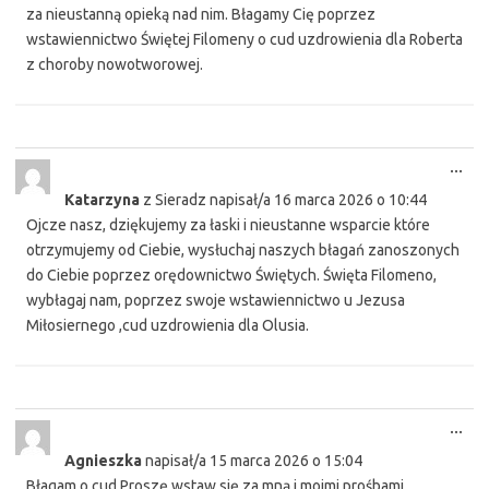
za nieustanną opieką nad nim. Błagamy Cię poprzez
wstawiennictwo Świętej Filomeny o cud uzdrowienia dla Roberta
z choroby nowotworowej.
Tog
...
this
Katarzyna
z
Sieradz
napisał/a
16 marca 2026
o
10:44
met
Ojcze nasz, dziękujemy za łaski i nieustanne wsparcie które
otrzymujemy od Ciebie, wysłuchaj naszych błagań zanoszonych
do Ciebie poprzez orędownictwo Świętych. Święta Filomeno,
wybłagaj nam, poprzez swoje wstawiennictwo u Jezusa
Miłosiernego ,cud uzdrowienia dla Olusia.
Tog
...
this
Agnieszka
napisał/a
15 marca 2026
o
15:04
met
Błagam o cud Proszę wstaw się za mną i moimi prośbami