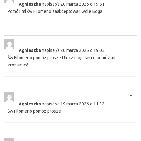
Agnieszka
napisał/a
20 marca 2026
o
19:51
met
Pomóż mi św Filomeno zaakceptować wole Boga
Tog
...
this
Agnieszka
napisał/a
20 marca 2026
o
19:05
met
Św Filomeno pomóż prosze Ulecz moje serce pomóż mi
zrozumieć
Tog
...
this
Agnieszka
napisał/a
19 marca 2026
o
11:32
met
Św Filomeno pomóż prosze
Tog
...