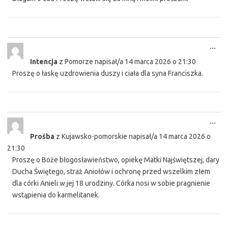
Tog
...
this
Intencja
z
Pomorze
napisał/a
14 marca 2026
o
21:30
met
Proszę o łaskę uzdrowienia duszy i ciała dla syna Franciszka.
Tog
...
this
Prośba
z
Kujawsko-pomorskie
napisał/a
14 marca 2026
o
met
21:30
Proszę o Boże błogosławieństwo, opiekę Matki Najświętszej, dary
Ducha Świętego, straż Aniołów i ochronę przed wszelkim złem
dla córki Anieli w jej 18 urodziny. Córka nosi w sobie pragnienie
wstąpienia do karmelitanek.