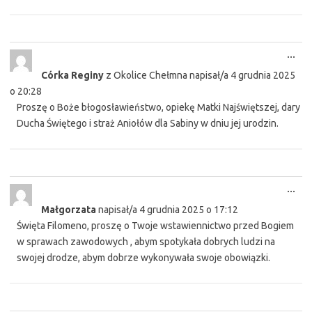
Tog
...
this
Córka Reginy
z
Okolice Chełmna
napisał/a
4 grudnia 2025
met
o
20:28
Proszę o Boże błogosławieństwo, opiekę Matki Najświętszej, dary
Ducha Świętego i straż Aniołów dla Sabiny w dniu jej urodzin.
Tog
...
this
Małgorzata
napisał/a
4 grudnia 2025
o
17:12
met
Święta Filomeno, proszę o Twoje wstawiennictwo przed Bogiem
w sprawach zawodowych , abym spotykała dobrych ludzi na
swojej drodze, abym dobrze wykonywała swoje obowiązki.