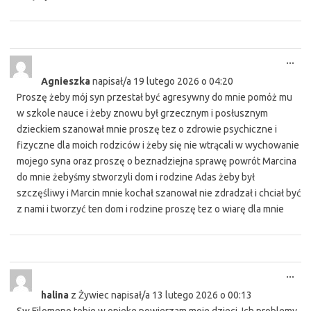
Tog
...
this
Agnieszka
napisał/a
19 lutego 2026
o
04:20
met
Proszę żeby mój syn przestał być agresywny do mnie pomóż mu
w szkole nauce i żeby znowu był grzecznym i posłusznym
dzieckiem szanował mnie proszę tez o zdrowie psychiczne i
fizyczne dla moich rodziców i żeby się nie wtrącali w wychowanie
mojego syna oraz proszę o beznadziejna sprawę powrót Marcina
do mnie żebyśmy stworzyli dom i rodzine Adas żeby był
szczęśliwy i Marcin mnie kochał szanował nie zdradzał i chciał być
z nami i tworzyć ten dom i rodzine proszę tez o wiarę dla mnie
Tog
...
this
halina
z
Żywiec
napisał/a
13 lutego 2026
o
00:13
met