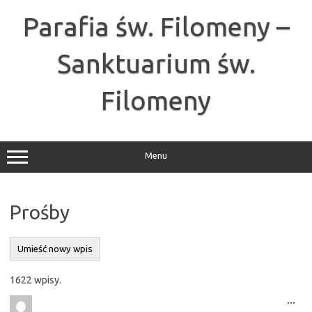
Przejdź
do
Parafia św. Filomeny –
treści
Sanktuarium św.
Filomeny
Menu
Prośby
1622 wpisy.
Tog
...
this