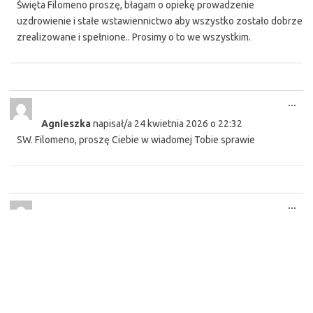
Święta Filomeno proszę, błagam o opiekę prowadzenie
uzdrowienie i stałe wstawiennictwo aby wszystko zostało dobrze
zrealizowane i spełnione.. Prosimy o to we wszystkim.
Tog
...
this
Agnieszka
napisał/a
24 kwietnia 2026
o
22:32
met
SW. Filomeno, proszę Ciebie w wiadomej Tobie sprawie
Tog
...
this
Agnieszka
napisał/a
21 kwietnia 2026
o
09:29
met
Proszę żeby Marcin się mnie nie wstydził i powiedział o mnie
rodzinie ze jesteśmy razem ze sobą w związku Błagam niech
zechce mnie a nie spokój Niech zacznie o nas walczyć i budować
ze mną rodzine Proszę módl się za mnie i wstawiaj się bo ja już nie
mam sił