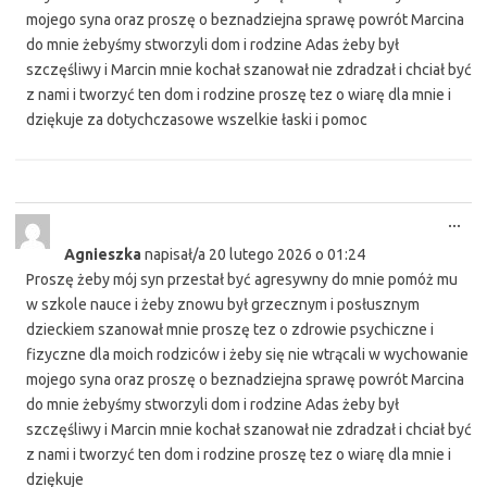
mojego syna oraz proszę o beznadziejna sprawę powrót Marcina
do mnie żebyśmy stworzyli dom i rodzine Adas żeby był
szczęśliwy i Marcin mnie kochał szanował nie zdradzał i chciał być
z nami i tworzyć ten dom i rodzine proszę tez o wiarę dla mnie i
dziękuje za dotychczasowe wszelkie łaski i pomoc
Tog
...
this
Agnieszka
napisał/a
20 lutego 2026
o
01:24
met
Proszę żeby mój syn przestał być agresywny do mnie pomóż mu
w szkole nauce i żeby znowu był grzecznym i posłusznym
dzieckiem szanował mnie proszę tez o zdrowie psychiczne i
fizyczne dla moich rodziców i żeby się nie wtrącali w wychowanie
mojego syna oraz proszę o beznadziejna sprawę powrót Marcina
do mnie żebyśmy stworzyli dom i rodzine Adas żeby był
szczęśliwy i Marcin mnie kochał szanował nie zdradzał i chciał być
z nami i tworzyć ten dom i rodzine proszę tez o wiarę dla mnie i
dziękuje