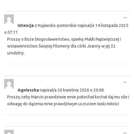
Tog
...
this
Intencja
z
Kujawsko-pomorskie
napisał/a
14 listopada 2025
met
o
07:11
Proszę o Boże błogosławieństwo, opiekę Matki Najświętszej i
wstawiennictwo Świętej Filomeny dla córki Joanny w jej 32
urodziny.
Tog
...
this
Agnieszka
napisał/a
26 kwietnia 2026
o
20:08
met
Proszę żeby Marcin prawdziwie mnie pokochał kochał daj mu sile i
odwagę do dążenia mnie prawdziwym uczuciem łaski miłości
Tog
...