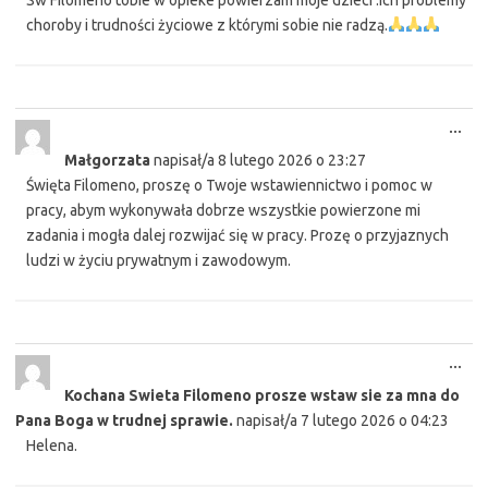
Sw Filomeno tobie w opieke powierzam moje dzieci .Ich problemy
choroby i trudności życiowe z którymi sobie nie radzą.
Tog
...
this
Małgorzata
napisał/a
8 lutego 2026
o
23:27
met
Święta Filomeno, proszę o Twoje wstawiennictwo i pomoc w
pracy, abym wykonywała dobrze wszystkie powierzone mi
zadania i mogła dalej rozwijać się w pracy. Prozę o przyjaznych
ludzi w życiu prywatnym i zawodowym.
Tog
...
this
Kochana Swieta Filomeno prosze wstaw sie za mna do
met
Pana Boga w trudnej sprawie.
napisał/a
7 lutego 2026
o
04:23
Helena.