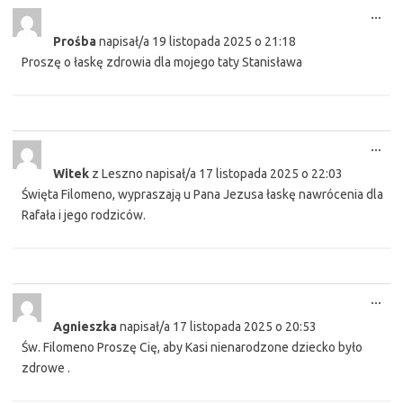
Tog
...
this
Prośba
napisał/a
19 listopada 2025
o
21:18
met
Proszę o łaskę zdrowia dla mojego taty Stanisława
Tog
...
this
Witek
z
Leszno
napisał/a
17 listopada 2025
o
22:03
met
Święta Filomeno, wypraszają u Pana Jezusa łaskę nawrócenia dla
Rafała i jego rodziców.
Tog
...
this
Agnieszka
napisał/a
17 listopada 2025
o
20:53
met
Św. Filomeno Proszę Cię, aby Kasi nienarodzone dziecko było
zdrowe .