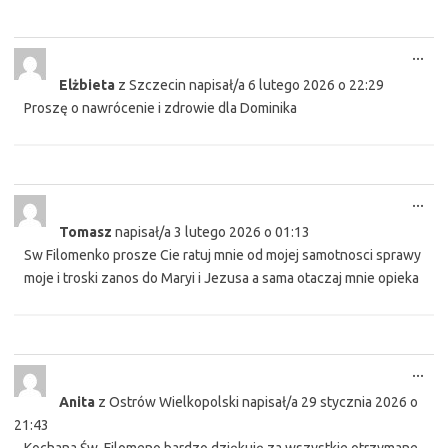
Tog
...
this
Elżbieta
z
Szczecin
napisał/a
6 lutego 2026
o
22:29
met
Proszę o nawrócenie i zdrowie dla Dominika
Tog
...
this
Tomasz
napisał/a
3 lutego 2026
o
01:13
met
Sw Filomenko prosze Cie ratuj mnie od mojej samotnosci sprawy
moje i troski zanos do Maryi i Jezusa a sama otaczaj mnie opieka
Tog
...
this
Anita
z
Ostrów Wielkopolski
napisał/a
29 stycznia 2026
o
met
21:43