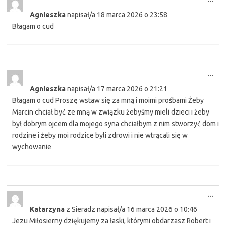
this
Agnieszka
napisał/a
18 marca 2026
o
23:58
met
Błagam o cud
Tog
...
this
Agnieszka
napisał/a
17 marca 2026
o
21:21
met
Błagam o cud Proszę wstaw się za mną i moimi prośbami Żeby
Marcin chciał być ze mną w związku żebyśmy mieli dzieci i żeby
był dobrym ojcem dla mojego syna chciałbym z nim stworzyć dom i
rodzine i żeby moi rodzice byli zdrowi i nie wtrącali się w
wychowanie
Tog
...
this
Katarzyna
z
Sieradz
napisał/a
16 marca 2026
o
10:46
met
Jezu Miłosierny dziękujemy za łaski, którymi obdarzasz Robert i