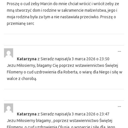
Proszę o cud żeby Marcin do mnie chciał wrócić i wrócił żeby ze
mną stworzyć dom i rodzine w sakramencie małżeństwa, jego i
moja rodzina była za tym a nie nastawiała przeciwko. Proszę o
przemianę serc
Tog
...
this
Katarzyna
z
Sieradz
napisał/a
3 marca 2026
o
23:50
met
Jezu Miłosierny, błagamy Cię poprzez wstawiennictwo Świętej
Filomeny o cud uzdrowienia dla Roberta, o wiarę dla Niego i siłę w
walce z chorobą.
Tog
...
this
Katarzyna
z
Sieradz
napisał/a
3 marca 2026
o
23:47
met
Jezu Miłosierny błagamy , poprzez wstawiennictwo Świętej
Filomeny, o cud uzdrowienia Olusia, o wsparcie i siłę dla Jego