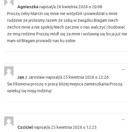
this
Agnieszka
napisał/a
26 kwietnia 2026
o
20:08
met
Proszę żeby Marcin się mnie nie wstydził i powiedział o mnie
rodzinie ze jesteśmy razem ze sobą w związku Błagam niech
zechce mnie a nie spokój Niech zacznie o nas walczyć i budować
ze mną rodzine Proszę módl się za mnie i wstawiaj się bo ja już nie
mam sił Błagam prowadź nas ku sobie
Tog
...
this
Jan
z
Jarosław
napisał/a
25 kwietnia 2026
o
22:26
met
Św.Filomena proszę o pracę bliżej miejsca zamieszkania.Proszę
opiekuj się moją rodziną!
Tog
...
this
Czciciel
napisał/a
25 kwietnia 2026
o
12:25
met