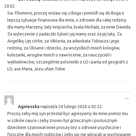
20:02
Sw. Filomeno, proszę wstaw się u Boga i pomódl się do Boga o
lepszą sytuacje finansowa dla mnie, o zdrowie dla całej rodziny
dla mamy Marzeny, taty Wojciecha, brata Michała, za mnie Dawida.
Za wyleczenie z padaczki Sylwii i jej mamy oraz za jej tatę. Za
Angelikę i jej córke, za Viktoriia, za adwokata Tobiasza i jego
rodzinę, za Oksane i dziecko, za wszystkich moich kolegów,
koleżanki, wrogów moich o nawrócenie, za nauczycieli i
wykładowców, szczególnie polonistki z LO i panią od geografii z
LO, ave Maria, Jezu ufam Tobie
Tog
...
this
Agnieszka
napisał/a
20 lutego 2026
o
02:22
met
Proszę żeby mój syn przestał być agresywny do mnie pomóż mu
w szkole nauce i żeby znowu był grzecznym i posłusznym
dzieckiem szanował mnie proszę tez o zdrowie psychiczne i
fizyczne dla moich rodziców i żeby się nie wtrącali w wychowanie