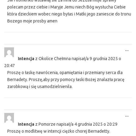
Sw Filomenko wstawiaj sie za mna do Jezusa moje sprawy
polecam przez ciebie i Maryje Jemu niech Bóg wysłucha Ciebie
która dzieckiem wobec niego byłas i Matki jego zaniescie do tronu
Bozego moje prosby amen
Tog
...
this
Intencja
z
Okolice Chełmna
napisał/a
9 grudnia 2025
o
met
20:47
Proszę o łaskę nawrócenia, opamiętania i przemiany serca dla
Bernadety. Proszę,aby przy pomocy łaski Bożej znalazła pracę
zarobkową i się usamodzielnienila.
Tog
...
this
Intencja
z
Pomorze
napisał/a
4 grudnia 2025
o
20:29
met
Proszę o modlitwę w intencji ciężko chorej Bernadetty.