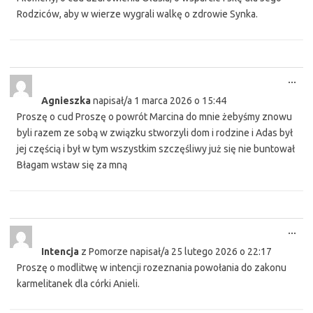
Rodziców, aby w wierze wygrali walkę o zdrowie Synka.
Tog
...
this
Agnieszka
napisał/a
1 marca 2026
o
15:44
met
Proszę o cud Proszę o powrót Marcina do mnie żebyśmy znowu
byli razem ze sobą w związku stworzyli dom i rodzine i Adas był
jej częścią i był w tym wszystkim szczęśliwy już się nie buntował
Błagam wstaw się za mną
Tog
...
this
Intencja
z
Pomorze
napisał/a
25 lutego 2026
o
22:17
met
Proszę o modlitwę w intencji rozeznania powołania do zakonu
karmelitanek dla córki Anieli.