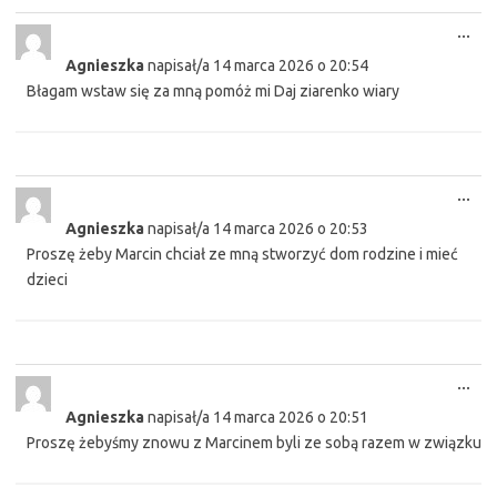
Tog
...
this
Agnieszka
napisał/a
14 marca 2026
o
20:54
met
Błagam wstaw się za mną pomóż mi Daj ziarenko wiary
Tog
...
this
Agnieszka
napisał/a
14 marca 2026
o
20:53
met
Proszę żeby Marcin chciał ze mną stworzyć dom rodzine i mieć
dzieci
Tog
...
this
Agnieszka
napisał/a
14 marca 2026
o
20:51
met
Proszę żebyśmy znowu z Marcinem byli ze sobą razem w związku