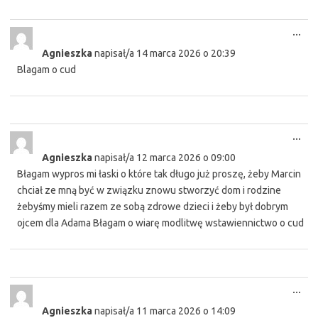
Tog
...
this
Agnieszka
napisał/a
14 marca 2026
o
20:39
met
Blagam o cud
Tog
...
this
Agnieszka
napisał/a
12 marca 2026
o
09:00
met
Błagam wypros mi łaski o które tak długo już proszę, żeby Marcin
chciał ze mną być w związku znowu stworzyć dom i rodzine
żebyśmy mieli razem ze sobą zdrowe dzieci i żeby był dobrym
ojcem dla Adama Błagam o wiarę modlitwę wstawiennictwo o cud
Tog
...
this
Agnieszka
napisał/a
11 marca 2026
o
14:09
met