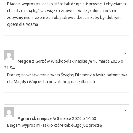
Błagam wypros mi łaski o które tak długo już proszę, żeby Marcin
chciał ze mną być w związku znowu stworzyć dom i rodzine
żebyśmy mieli razem ze sobą zdrowe dzieci i żeby był dobrym
ojcem dla Adama
Tog
...
this
Magda
z
Gorzów Wielkopolski
napisał/a
10 marca 2026
o
met
21:54
Proszę za wstawiennictwem Świętej Filomeny o łaskę potomstwa
dla Magdy i Wojciecha oraz dobrą pracę dla nich.
Tog
...
this
Agnieszka
napisał/a
8 marca 2026
o
14:50
met
Błagam wypros mi łaski o które tak długo już proszę