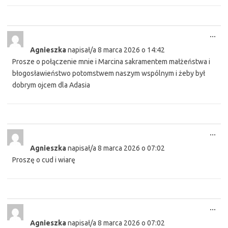
Tog
...
this
Agnieszka
napisał/a
8 marca 2026
o
14:42
met
Prosze o połączenie mnie i Marcina sakramentem małżeństwa i
błogosławieństwo potomstwem naszym wspólnym i żeby był
dobrym ojcem dla Adasia
Tog
...
this
Agnieszka
napisał/a
8 marca 2026
o
07:02
met
Proszę o cud i wiarę
Tog
...
this
Agnieszka
napisał/a
8 marca 2026
o
07:02
met