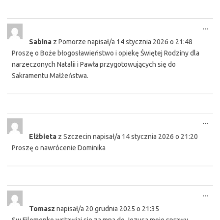
Tog
...
this
Sabina
z
Pomorze
napisał/a
14 stycznia 2026
o
21:48
met
Proszę o Boże błogosławieństwo i opiekę Świętej Rodziny dla
narzeczonych Natalii i Pawła przygotowujących się do
Sakramentu Małżeństwa.
Tog
...
this
Elżbieta
z
Szczecin
napisał/a
14 stycznia 2026
o
21:20
met
Proszę o nawrócenie Dominika
Tog
...
this
Tomasz
napisał/a
20 grudnia 2025
o
21:35
met