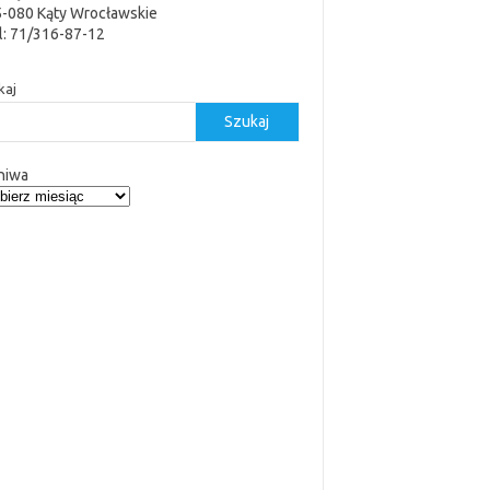
5-080 Kąty Wrocławskie
l: 71/316-87-12
kaj
Szukaj
hiwa