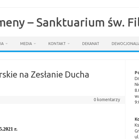
omeny – Sanktuarium św. F
IA
MEDIA
KONTAKT
DEKANAT
DEWOCJONALI
rskie na Zesłanie Ducha
P
Dn
1
Ni
8.
wa
0 komentarzy
9:
K
K
5.2021 r.
G
ul