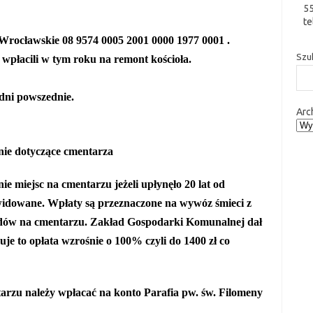
5
te
Wrocławskie 08 9574 0005 2001 0000 1977 0001 .
Szu
 wpłacili w tym roku na remont kościoła.
dni powszednie.
Arc
nie dotyczące cmentarza
ie miejsc na cmentarzu jeżeli upłynęło 20 lat od
idowane. Wpłaty są przeznaczone na wywóz śmieci z
adów na cmentarzu. Zakład Gospodarki Komunalnej dał
eguje to opłata wzrośnie o 100% czyli do 1400 zł co
tarzu należy wpłacać na konto Parafia pw. św. Filomeny