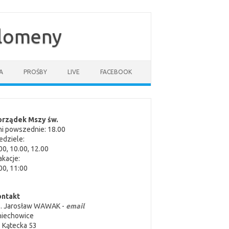
ilomeny
A
PROŚBY
LIVE
FACEBOOK
orządek Mszy św.
i powszednie: 18.00
edziele:
00, 10.00, 12.00
kacje:
00, 11:00
ontakt
s. Jarosław WAWAK -
email
niechowice
. Kątecka 53