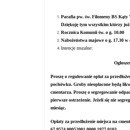
Parafia pw. św. Filomeny BS Kąty 
Dziękuję tym wszystkim którzy już
Rocznica Komunii św. o g. 10.00
Nabożeństwa majowe o g. 17.30 w 
Intencje mszalne:
Ogłosze
Proszę o regulowanie opłat za przedłużen
pochówku. Groby nieopłacone będą likw
cmentarza. Proszę o segregowanie odp
pierwsze ostrzeżenie. Jeżeli się nie segr
miesiąc.
Opłaty za przedłużenie miejsca na cmen
67 9574 00052001 0000 1977 0103