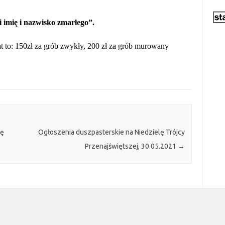
i imię i nazwisko zmarłego”.
at to: 150zł za grób zwykły, 200 zł za grób murowany
lę
Ogłoszenia duszpasterskie na Niedzielę Trójcy
Przenajświętszej, 30.05.2021
→