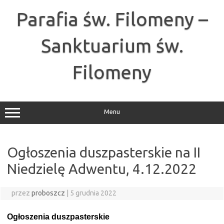
Przejdź
do
Parafia św. Filomeny –
treści
Sanktuarium św.
Filomeny
Menu
Ogłoszenia duszpasterskie na II
Niedzielę Adwentu, 4.12.2022
przez
proboszcz
|
5 grudnia 2022
Ogłoszenia duszpasterskie