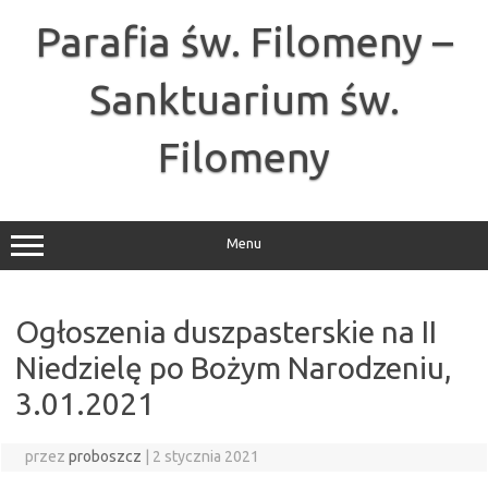
Przejdź
do
Parafia św. Filomeny –
treści
Sanktuarium św.
Filomeny
Menu
Ogłoszenia duszpasterskie na II
Niedzielę po Bożym Narodzeniu,
3.01.2021
przez
proboszcz
|
2 stycznia 2021