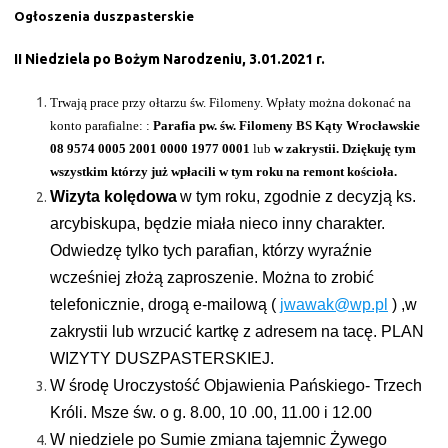
Ogłoszenia duszpasterskie
II Niedziela po Bożym Narodzeniu, 3.01.2021 r.
Trwają prace przy ołtarzu św. Filomeny. Wpłaty można dokonać na
konto parafialne: :
Parafia pw. św. Filomeny BS Kąty Wrocławskie
08 9574 0005 2001 0000 1977 0001
lub
w zakrystii. Dziękuję tym
wszystkim którzy już wpłacili w tym roku na remont kościoła.
Wizyta kolędowa
w tym roku, zgodnie z decyzją ks.
arcybiskupa, będzie miała nieco inny charakter.
Odwiedzę tylko tych parafian, którzy wyraźnie
wcześniej złożą zaproszenie. Można to zrobić
telefonicznie, drogą e-mailową (
jwawak@wp.pl
) ,w
zakrystii lub wrzucić kartkę z adresem na tacę. PLAN
WIZYTY DUSZPASTERSKIEJ.
W środę Uroczystość Objawienia Pańskiego- Trzech
Króli. Msze św. o g. 8.00, 10 .00, 11.00 i 12.00
W niedziele po Sumie zmiana tajemnic Żywego