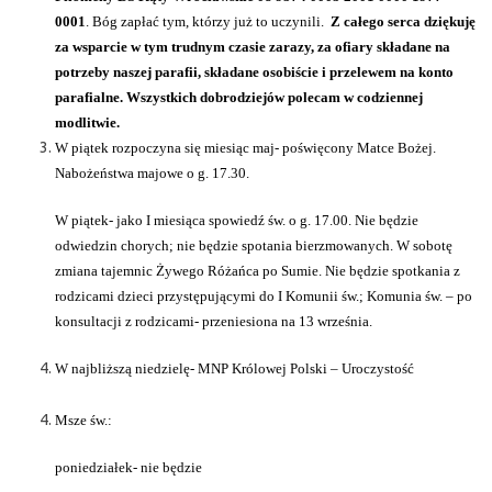
0001
. Bóg zapłać tym, którzy już to uczynili.
Z całego serca dziękuję
za wsparcie w tym trudnym czasie zarazy, za ofiary składane na
potrzeby naszej parafii, składane osobiście i przelewem na konto
parafialne. Wszystkich dobrodziejów polecam w codziennej
modlitwie.
W piątek rozpoczyna się miesiąc maj- poświęcony Matce Bożej.
Nabożeństwa majowe o g. 17.30.
W piątek- jako I miesiąca spowiedź św. o g. 17.00. Nie będzie
odwiedzin chorych; nie będzie spotania bierzmowanych. W sobotę
zmiana tajemnic Żywego Różańca po Sumie. Nie będzie spotkania z
rodzicami dzieci przystępującymi do I Komunii św.; Komunia św. – po
konsultacji z rodzicami- przeniesiona na 13 września.
W najbliższą niedzielę- MNP Królowej Polski – Uroczystość
Msze św.:
poniedziałek- nie będzie