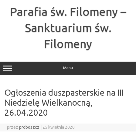
Przejdź
do
Parafia św. Filomeny –
treści
Sanktuarium św.
Filomeny
Menu
Ogłoszenia duszpasterskie na III
Niedzielę Wielkanocną,
26.04.2020
przez
proboszcz
|
25 kwietnia 2020