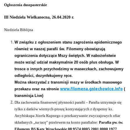
Ogłoszenia duszpasterskie
III Niedziela Wielkanocna, 26.04.2020 r.
Niedziela Biblijna
W związku z ogłoszeniem stanu zagrożenia epidemicznego
również w naszej parafii św. Filomeny obowiązują
ograniczenia dotyczące Mszy świętych. W nabożeństwie
może wziąć udział maksymalnie 20 osób plus obsługa. W
trosce o innych przychodzimy w maseczkach, zachowujemy
odległości, dezynfekujemy ręce.
Można skorzystać
z transmisji mszy w środkach masowego
www.filomena.gniechowice.info
przekazu oraz na stronie
(
transmisja Live)
Dla zachowania finansowej płynności parafii – Parafia utrzymuje się
tylko z datków wiernych-proszę korzystających z dyspensy ks.
Arcybiskupa Józefa Kupnego o przekazywanie zwyczajowych ofiar
składanych „na tacę” przelewem na konto parafialne:
Parafia pw. św.
Filomeny BS Kąty Wrocławskie 08 9574 0005 2001 0000 1977