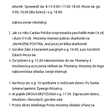
wtorek- Spowiedź św. 8.15-9.00 i 17.00-18.00. Msze św. go.
9.00, 10.00 (dla dzieci) i o g. 18.00-
zakończenie rekolekcji
Jak co roku Caritas Polska rozprowadza paschaliki małe ( 6 zł)
i duże (14 zł) . Możemy również pobrać skarbonki na
JAŁMUŻNĘ POSTNĄ. Jest jeszcze kilka skarbonek
Gorzkie Żale z kazaniem pasyjnym o g. 16.00, a po Gorzkich
Żalach Msza św.
Za tydzień o g. 12.00 nabożeństwo do św. Filomeny z
możliwością uczczenia relikwii św. Filomeny. Możemy do tego
nabożeństwa składać swoje intencje.
Na Mszy św. o g. 10 spotkanie z rodzicami dzieci. Po Sumie
zmiana tajemnic Żywego Różańca.
W piątek DROGA KRZYŻOWA o g. 17.30. Zapraszam dzieci,
młodzież i dorosłych, gorzkie żale
Przez okres Wielkiego Postu możemy składać ofiarę na