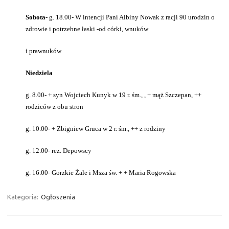
Sobota-
g. 18.00- W intencji Pani Albiny Nowak z racji 90 urodzin o
zdrowie i potrzebne łaski -od córki, wnuków
i prawnuków
Niedziela
g. 8.00- + syn Wojciech Kunyk w 19 r. śm., , + mąż Szczepan, ++
rodziców z obu stron
g. 10.00- + Zbigniew Gruca w 2 r. śm., ++ z rodziny
g. 12.00- rez. Depowscy
g. 16.00- Gorzkie Żale i Msza św. + + Maria Rogowska
Kategoria:
Ogłoszenia