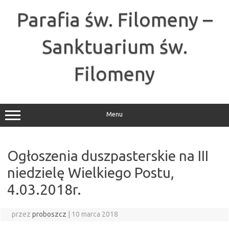
Przejdź
do
Parafia św. Filomeny –
treści
Sanktuarium św.
Filomeny
Menu
Ogłoszenia duszpasterskie na III
niedzielę Wielkiego Postu,
4.03.2018r.
przez
proboszcz
|
10 marca 2018