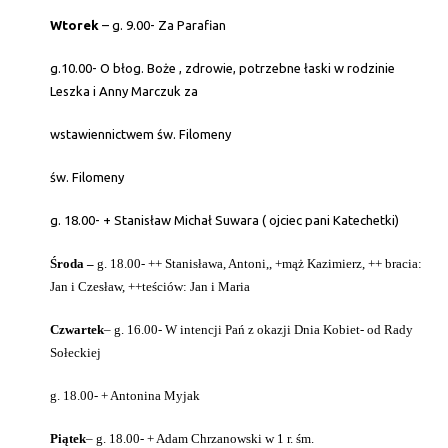
Wtorek
– g. 9.00- Za Parafian
g.10.00- O błog. Boże , zdrowie, potrzebne łaski w rodzinie
Leszka i Anny Marczuk za
wstawiennictwem św. Filomeny
św. Filomeny
g. 18.00- + Stanisław Michał Suwara ( ojciec pani Katechetki)
Środa –
g. 18.00- ++ Stanisława, Antoni,, +mąż Kazimierz, ++ bracia:
Jan i Czesław, ++teściów: Jan i Maria
Czwartek
– g. 16.00- W intencji Pań z okazji Dnia Kobiet- od Rady
Sołeckiej
g. 18.00- + Antonina Myjak
Piątek
– g. 18.00- + Adam Chrzanowski w 1 r. śm.