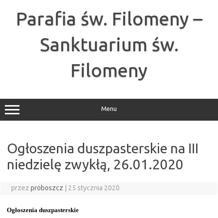
Przejdź
do
Parafia św. Filomeny –
treści
Sanktuarium św.
Filomeny
Menu
Ogłoszenia duszpasterskie na III
niedzielę zwykłą, 26.01.2020
przez
proboszcz
|
25 stycznia 2020
Ogłoszenia duszpasterskie