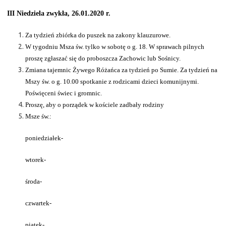
III Niedziela zwykła, 26.01.2020 r.
Za tydzień zbiórka do puszek na zakony klauzurowe.
W tygodniu Msza św. tylko w sobotę o g. 18. W sprawach pilnych
proszę zgłaszać się do proboszcza Zachowic lub Sośnicy.
Zmiana tajemnic Żywego Różańca za tydzień po Sumie. Za tydzień na
Mszy św. o g. 10.00 spotkanie z rodzicami dzieci komunijnymi.
Poświęceni świec i gromnic.
Proszę, aby o porządek w kościele zadbały rodziny
Msze św.:
poniedziałek-
wtorek-
środa-
czwartek-
piątek-