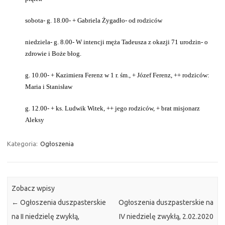
sobota- g. 18.00- + Gabriela Żygadło- od rodziców
niedziela- g. 8.00- W intencji męża Tadeusza z okazji 71 urodzin- o
zdrowie i Boże błog.
g. 10.00- + Kazimiera Ferenz w 1 r. śm., + Józef Ferenz, ++ rodziców:
Maria i Stanisław
g. 12.00- + ks. Ludwik Witek, ++ jego rodziców, + brat misjonarz
Aleksy
Kategoria:
Ogłoszenia
Zobacz wpisy
←
Ogłoszenia duszpasterskie
Ogłoszenia duszpasterskie na
na II niedzielę zwykłą,
IV niedzielę zwykłą, 2.02.2020