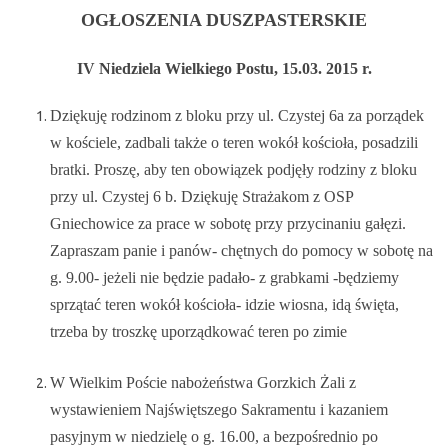
OGŁOSZENIA DUSZPASTERSKIE
IV Niedziela Wielkiego Postu, 15.03. 2015 r.
Dziękuję rodzinom z bloku przy ul. Czystej 6a za porządek
w kościele, zadbali także o teren wokół kościoła, posadzili
bratki. Proszę, aby ten obowiązek podjęły rodziny z bloku
przy ul. Czystej 6 b. Dziękuję Strażakom z OSP
Gniechowice za prace w sobotę przy przycinaniu gałęzi.
Zapraszam panie i panów- chętnych do pomocy w sobotę na
g. 9.00- jeżeli nie będzie padało- z grabkami -będziemy
sprzątać teren wokół kościoła- idzie wiosna, idą święta,
trzeba by troszkę uporządkować teren po zimie
W Wielkim Poście nabożeństwa Gorzkich Żali z
wystawieniem Najświętszego Sakramentu i kazaniem
pasyjnym w niedzielę o g. 16.00, a bezpośrednio po