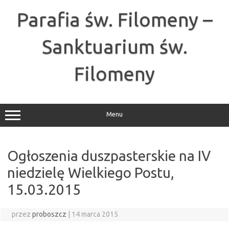
Przejdź
do
Parafia św. Filomeny –
treści
Sanktuarium św.
Filomeny
Menu
Ogłoszenia duszpasterskie na IV
niedzielę Wielkiego Postu,
15.03.2015
przez
proboszcz
|
14 marca 2015