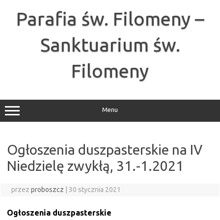
Przejdź
do
Parafia św. Filomeny –
treści
Sanktuarium św.
Filomeny
Menu
Ogłoszenia duszpasterskie na IV
Niedzielę zwykłą, 31.-1.2021
przez
proboszcz
|
30 stycznia 2021
Ogłoszenia duszpasterskie