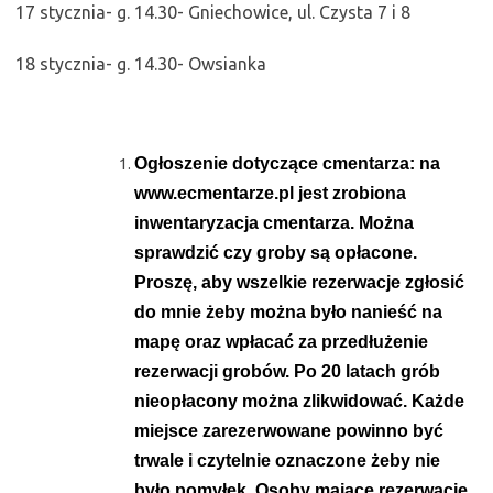
17 stycznia- g. 14.30- Gniechowice, ul. Czysta 7 i 8
18 stycznia- g. 14.30- Owsianka
Ogłoszenie dotyczące cmentarza: na
www.ecmentarze.pl
jest zrobiona
inwentaryzacja cmentarza. Można
sprawdzić czy groby są opłacone.
Proszę, aby wszelkie rezerwacje zgłosić
do mnie żeby można było nanieść na
mapę oraz wpłacać za przedłużenie
rezerwacji grobów. Po 20 latach grób
nieopłacony można zlikwidować. Każde
miejsce zarezerwowane powinno być
trwale i czytelnie oznaczone żeby nie
było pomyłek. Osoby mające rezerwacje