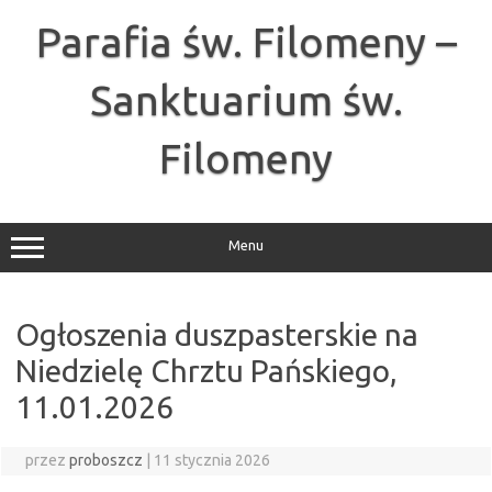
Przejdź
do
Parafia św. Filomeny –
treści
Sanktuarium św.
Filomeny
Menu
Ogłoszenia duszpasterskie na
Niedzielę Chrztu Pańskiego,
11.01.2026
przez
proboszcz
|
11 stycznia 2026