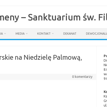
omeny – Sanktuarium św. F
IA
MEDIA
KONTAKT
DEKANAT
DEWOCJONALI
rskie na Niedzielę Palmową,
P
Dn
Ni
8.
wa
0 komentarzy
9:
K
K
G
ul