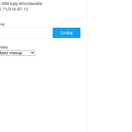
5-080 Kąty Wrocławskie
l: 71/316-87-12
kaj
Szukaj
hiwa