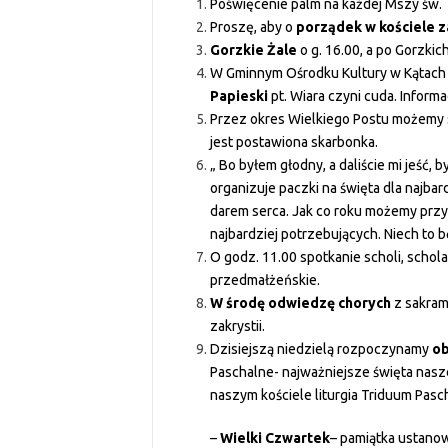
Poświęcenie palm na każdej Mszy św.
Proszę, aby o
porządek w kościele za
Gorzkie Żale
o g. 16.00, a po Gorzkic
W Gminnym Ośrodku Kultury w Kątach 
Papieski
pt. Wiara czyni cuda. Informa
Przez okres Wielkiego Postu możemy
jest postawiona skarbonka.
„ Bo byłem głodny, a daliście mi jeść, 
organizuje paczki na święta dla najba
darem serca. Jak co roku możemy przyn
najbardziej potrzebujących. Niech to 
O godz. 11.00 spotkanie scholi, schola 
przedmałżeńskie.
W środę odwiedzę chorych
z sakram
zakrystii.
Dzisiejszą niedzielą rozpoczynamy
ob
Paschalne- najważniejsze święta nasze
naszym kościele liturgia Triduum Pasc
–
Wielki Czwartek
– pamiątka ustanowi