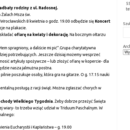
5
dbały rodziny z ul. Radosnej.
te
h Żalach Msza św.
Wrocławskich 8 kwietnia o godz. 19.00 odbędzie się
Koncert
Szu
cje na plakacie.
 składać
ofiarę na kwiaty i dekorację
. Na bocznym ołtarzu
Arc
byłem spragniony, a daliście mi pić”.Grupa charytatywna
rdziej potrzebujących. Jeszcze dzisiaj możemy wesprzeć
osić artykuły spożywcze – lub złożyć ofiarę w kopercie- dla
będzie nasza jalmużna postna.
pilnie poszukuje osoby, która gra na gitarze. O g. 17.15 nauki
entalną posługą z racji świąt. Można zgłaszać chorych w
chody Wielkiego Tygodnia
. Żeby dobrze przeżyć Święta
j wiary- to trzeba wziąć udział w Triduum Paschalnym. W
halnego:
enia Eucharystii i Kapłaństwa – g. 19.00