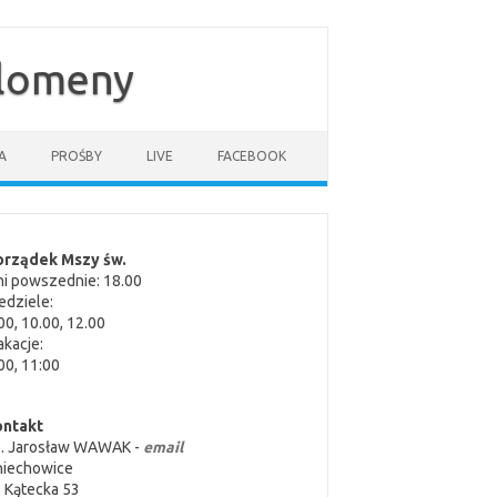
ilomeny
A
PROŚBY
LIVE
FACEBOOK
orządek Mszy św.
i powszednie: 18.00
edziele:
00, 10.00, 12.00
kacje:
00, 11:00
ontakt
s. Jarosław WAWAK -
email
niechowice
. Kątecka 53