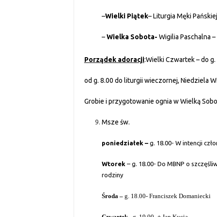
–
Wielki Piątek
– Liturgia Męki Pańskiej
–
Wielka Sobota-
Wigilia Paschalna – 
Porządek adoracji
:Wielki Czwartek – do g.
od g. 8.00 do liturgii wieczornej, Niedziela
Grobie i przygotowanie ognia w Wielką Sob
Msze św.
poniedziałek –
g. 18.00- W intencji cz
Wtorek
– g. 18.00- Do MBNP o szczęśliwą
rodziny
Środa –
g. 18.00- Franciszek Domaniecki
Czwartek
– g. 19.00- + Jan Kucia