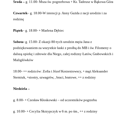
Środa –
g. 11.00- Msza św. pogrzebowa + Ks. Tadeusz w Bąkowa Góra
Czwartek
–
g. 18.00-W intencji p. Anny Gużda z racji urodzin i za
rodzinę
Piątek
–
g. 18.00- + Marlena Dębiec
Sobota-
g. 15.00- Z okazji 80-tych urodzin męża Jana z
podziękowaniem za wszystkie łaski z prośbą do MB i św. Filomeny o
dalszą opiekę i zdrowie dla Niego, całej rodizny Łatów, Grabowskich i
Maligłówków
1
8.00-
++ rodziców: Zofia i Józef Korzeniowscy, + mąż Aleksander
Sterniuk, +siostry,
szwagrów, , braci, bratowe, ++ z rodziny
Niedziela –
g. 8.00- + Czesław Kłoskowski – od uczestników pogrzebu
g. 10.00- + Cecylia Skrzypczyk w 6 m. po śm., ++ z rodziny