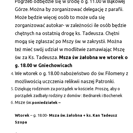
Pogrzeb odbędzie się w środę o g. 11.00 w Bąkowej
Górze. Można by zorganizować delegację z parafii.
Może będzie więcej osób to może uda się
zorganizować autokar- w zależności ile osób będzie
chętnych na ostatnią drogę ks. Tadeusza. Chętni
mogą się zgłaszać po Mszy św. w zakrystii. Można
też mieć swój udział w modlitwie zamawiając Mszę
św. za Ks. Tadeusza.
Msza św żałobna we wtorek o
g. 18.00 w Gniechowicach
We wtorek o g. 18.00 nabożeństwo do św. Filomeny z
możliwością uczczenia relikwii naszej Patronki.
Dziękuję rodzinom za porządek w kościele. Proszę, aby o
porządek zadbały rodziny z domów : Bednarek i Bochenek
Msze św.
poniedziałek –
Wtorek
– g. 18.00-
Msza św. żałobna + ks. Kan Tadeusz
Szopa