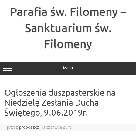
Przejdź
do
Parafia św. Filomeny –
treści
Sanktuarium św.
Filomeny
Menu
Ogłoszenia duszpasterskie na
Niedzielę Zesłania Ducha
Świętego, 9.06.2019r.
przez
proboszcz
|
8 czerwca 2019