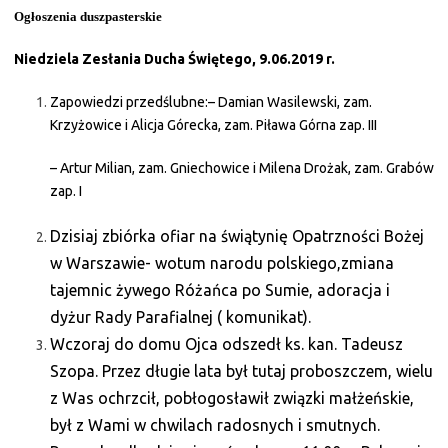
Ogłoszenia duszpasterskie
Niedziela Zesłania Ducha Świętego, 9.06.2019 r.
Zapowiedzi przedślubne:
– Damian Wasilewski, zam.
Krzyżowice i Alicja Górecka, zam. Piława Górna zap. III
– Artur Milian, zam. Gniechowice i Milena Drożak, zam. Grabów
zap. I
Dzisiaj zbiórka ofiar na świątynię Opatrzności Bożej
w Warszawie- wotum narodu polskiego,
zmiana
tajemnic żywego Różańca po Sumie, adoracja i
dyżur Rady Parafialnej ( komunikat).
Wczoraj do domu Ojca odszedł ks. kan. Tadeusz
Szopa. Przez długie lata był tutaj proboszczem, wielu
z Was ochrzcił, pobłogosławił związki małżeńskie,
był z Wami w chwilach radosnych i smutnych.