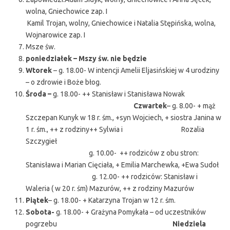
wolna, Gniechowice zap. I
Kamil Trojan, wolny, Gniechowice i Natalia Stępińska, wolna,
Wojnarowice zap. I
Msze św.
poniedziałek – Mszy św. nie będzie
Wtorek
– g. 18.00- W intencji Amelii Eljasińskiej w 4 urodziny
– o zdrowie i Boże błog.
Środa –
g. 18.00- ++ Stanisław i Stanisława Nowak
Czwartek
– g. 8.00- + mąż
Szczepan Kunyk w 18 r. śm., +syn Wojciech, + siostra Janina w
1 r. śm., ++ z rodziny++ Sylwia i Rozalia
Szczygieł
g. 10.00- ++ rodziców z obu stron:
Stanisława i Marian Cięciała, + Emilia Marchewka, +Ewa Sudoł
g. 12.00- ++ rodziców: Stanisław i
Waleria ( w 20 r. śm) Mazurów, ++ z rodziny Mazurów
Piątek
– g. 18.00- + Katarzyna Trojan w 12 r. śm.
Sobota-
g. 18.00- + Grażyna Pomykała – od uczestników
pogrzebu
Niedziela