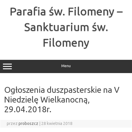
Przejdź
do
Parafia św. Filomeny –
treści
Sanktuarium św.
Filomeny
Menu
Ogłoszenia duszpasterskie na V
Niedzielę Wielkanocną,
29.04.2018r.
przez
proboszcz
|
28 kwietnia 2018