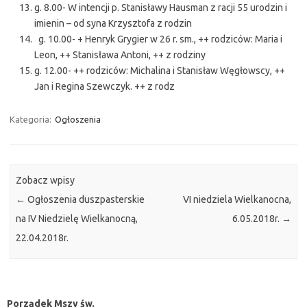
g. 8.00- W intencji p. Stanisławy Hausman z racji 55 urodzin i
imienin – od syna Krzysztofa z rodzin
g. 10.00- + Henryk Grygier w 26 r. sm., ++ rodziców: Maria i
Leon, ++ Stanisława Antoni, ++ z rodziny
g. 12.00- ++ rodziców: Michalina i Stanisław Węgłowscy, ++
Jan i Regina Szewczyk. ++ z rodz
Kategoria:
Ogłoszenia
Zobacz wpisy
←
Ogłoszenia duszpasterskie
VI niedziela Wielkanocna,
na IV Niedzielę Wielkanocną,
6.05.2018r.
→
22.04.2018r.
Porządek Mszy św.