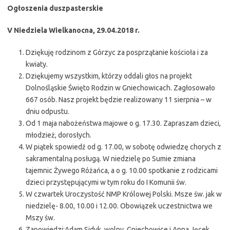
Ogłoszenia duszpasterskie
V Niedziela Wielkanocna, 29.04.2018 r.
Dziękuję rodzinom z Górzyc za posprzątanie kościoła i za
kwiaty.
Dziękujemy wszystkim, którzy oddali głos na projekt
Dolnośląskie Święto Rodzin w Gniechowicach. Zagłosowało
667 osób. Nasz projekt będzie realizowany 11 sierpnia – w
dniu odpustu.
Od 1 maja nabożeństwa majowe o g. 17.30. Zapraszam dzieci,
młodzież, dorosłych.
W piątek spowiedź od g. 17.00, w sobotę odwiedzę chorych z
sakramentalną posługą. W niedzielę po Sumie zmiana
tajemnic Żywego Różańca, a o g. 10.00 spotkanie z rodzicami
dzieci przystępującymi w tym roku do I Komunii św.
W czwartek Uroczystość NMP Królowej Polski. Msze św. jak w
niedzielę- 8.00, 10.00 i 12.00. Obowiązek uczestnictwa we
Mszy św.
Zapowiedzi:Adam Sidyk, wolny, Gniechowice i Anna Jęcek,