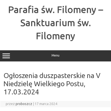
Przejdź
do
Parafia św. Filomeny –
treści
Sanktuarium św.
Filomeny
Menu
Ogłoszenia duszpasterskie na V
Niedzielę Wielkiego Postu,
17.03.2024
przez
proboszcz
|
17 marca 2024