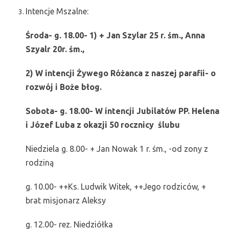
Intencje Mszalne:
Środa- g. 18.00- 1) + Jan Szylar 25 r. śm., Anna
Szyalr 20r. śm.,
2) W intencji Żywego Różanca z naszej parafii- o
rozwój i Boże błog.
Sobota- g. 18.00- W intencji Jubilatów PP. Helena
i Józef Luba z okazji 50 rocznicy
ślubu
Niedziela g. 8.00- + Jan Nowak 1 r. śm., -od zony z
rodziną
g. 10.00- ++Ks. Ludwik Witek, ++Jego rodziców, +
brat misjonarz Aleksy
g. 12.00- rez. Niedziółka