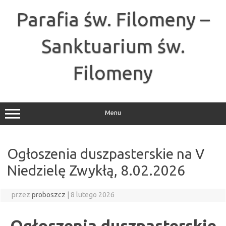
Przejdź
do
Parafia św. Filomeny –
treści
Sanktuarium św.
Filomeny
Menu
Ogłoszenia duszpasterskie na V
Niedzielę Zwykłą, 8.02.2026
przez
proboszcz
|
8 lutego 2026
Ogłoszenia duszpasterskie