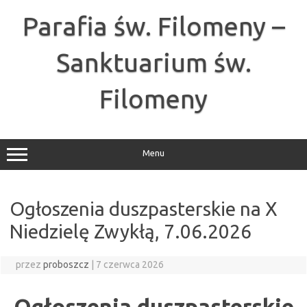
Przejdź
do
Parafia św. Filomeny –
treści
Sanktuarium św.
Filomeny
Menu
Ogłoszenia duszpasterskie na X
Niedzielę Zwykłą, 7.06.2026
przez
proboszcz
|
7 czerwca 2026
Ogłoszenia duszpasterskie