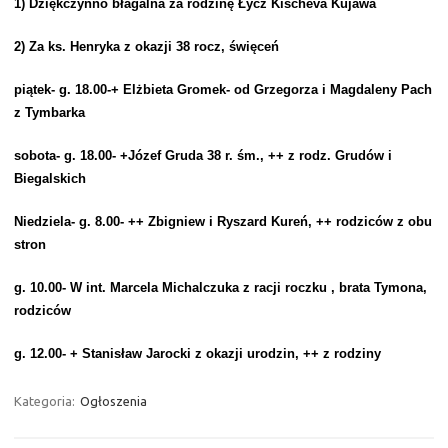
1) Dziękczynno błagalna za rodzinę Łycz Kischeva Kujawa
2) Za ks. Henryka z okazji 38 rocz, święceń
piątek- g. 18.00-+ Elżbieta Gromek- od Grzegorza i Magdaleny Pach
z Tymbarka
sobota- g. 18.00- +Józef Gruda 38 r. śm., ++ z rodz. Grudów i
Biegalskich
Niedziela- g. 8.00- ++ Zbigniew i Ryszard Kureń, ++ rodziców z obu
stron
g. 10.00- W int. Marcela Michalczuka z racji roczku , brata Tymona,
rodziców
g. 12.00- + Stanisław Jarocki z okazji urodzin, ++ z rodziny
Kategoria:
Ogłoszenia