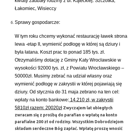
kwiaty zadbały rodziny z ul. Kąteckiej: Szczotka,
Łakomiec, Wisieccy
Sprawy gospodarcze:
W tym roku chcemy wykonać restaurację ławek strona
lewa -etap II, wymienić podłogę w której są dziury i
była łatana. Koszt prac to ponad 185 tys. zł.
Otrzymaliśmy dotację z Gminy Katy Wrocławskie w
wysokości 92000 tys. zł, z Powiatu Wrocławskiego –
50000zł. Musimy zebrać na udział własny oraz
wymienić podłogę w zakrystii w której pojawiają się
dziury. Od stycznia do 31 maja zebrano na ten cel:
wpłaty na konto bankowe:
14.210 zł, w zakrystii
5810zł razem: 20020zł
Zwyczajem lat ubiegłych
zwracam się z prośbą do parafian o wpłatę na konto
parafialne 200 zł od rodziny. Wszystkim Dobrodziejom
składam serdeczne Bóg zapłać. Wpłatę proszę wnosić