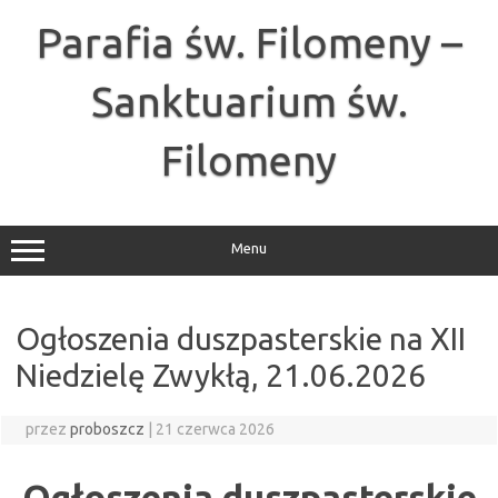
Przejdź
do
Parafia św. Filomeny –
treści
Sanktuarium św.
Filomeny
Menu
Ogłoszenia duszpasterskie na XII
Niedzielę Zwykłą, 21.06.2026
przez
proboszcz
|
21 czerwca 2026
Ogłoszenia duszpasterskie