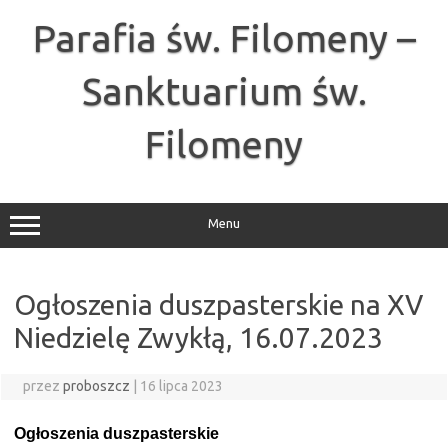
Przejdź
do
Parafia św. Filomeny –
treści
Sanktuarium św.
Filomeny
Menu
Ogłoszenia duszpasterskie na XV
Niedzielę Zwykłą, 16.07.2023
przez
proboszcz
|
16 lipca 2023
Ogłoszenia duszpasterskie