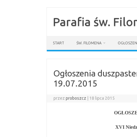
Przejdź
do
treści
Parafia św. Fil
START
ŚW. FILOMENA
OGŁOSZEN
Ogłoszenia duszpaster
19.07.2015
przez
proboszcz
|
18 lipca 2015
OGŁOSZE
XVI Niedzi