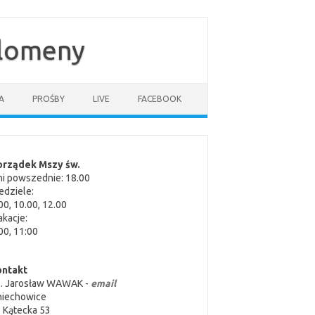
ilomeny
A
PROŚBY
LIVE
FACEBOOK
orządek Mszy św.
i powszednie: 18.00
edziele:
00, 10.00, 12.00
kacje:
00, 11:00
ontakt
s. Jarosław WAWAK -
email
niechowice
. Kątecka 53