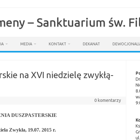
omeny – Sanktuarium św. F
IA
MEDIA
KONTAKT
DEKANAT
DEWOCJONALI
skie na XVI niedzielę zwykłą-
P
Dn
Ni
8.
wa
0 komentarzy
9:
NIA DUSZPASTERSKIE
K
K
ela Zwykła, 19.07. 2015 r.
G
ul