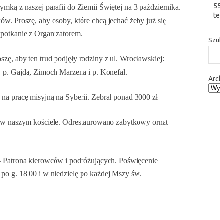
5
ymką z naszej parafii do Ziemii Świętej na 3 października.
te
ków. Proszę, aby osoby, które chcą jechać żeby już się
 spotkanie z Organizatorem.
Szu
oszę, aby ten trud podjęły rodziny z ul. Wrocławskiej:
. Gajda, Zimoch Marzena i p. Konefał.
Arc
 na pracę misyjną na Syberii. Zebrał ponad 3000 zł
h w naszym kościele. Odrestaurowano zabytkowy ornat
a- Patrona kierowców i podróżujących. Poświęcenie
po g. 18.00 i w niedzielę po każdej Mszy św.