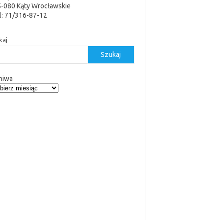
5-080 Kąty Wrocławskie
l: 71/316-87-12
kaj
Szukaj
hiwa