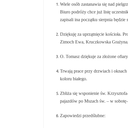
Wiele osób zastanawia się nad pielgrz
Biuro podróży chce już listę uczestni
zapisali ina początku sierpnia będzie
Dziękuję za uprzątnięcie kościoła. Pr
Zimoch Ewa, Kruczkowska Grażyna, p
O. Tomasz dziękuje za złożone ofiary
Trwają prace przy drzwiach i oknac
koloru białego.
Zbliża się wsponienie św. Krzysztof
pajazdów po Mszach św. – w sobotę- 
Zapowiedzi przedślubne: