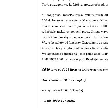
Trzeba przygotować kościół na uroczystości odpus
5. Trwają prace konserwatorsko- restauratorskie 
000 zł. Jest to najtańsza oferta. Mamy pozwoleni
3 lata. Gmina może nam dopomóc w kwocie 10000
w kościele, niektórzy potracili prace, dlatego w
architektura i rzeźby z ornamentami) – 86100zł or
Wszystko zależy od funduszy. Zwracam się do wszy
kościoła – tak jak było ustalone przez Radę Paraf
Wpłaty można dokonać na konto parafialne: :
Par
0000 1977 0001
lub
w zakrystii. Dziękuję tym ws
Od 20 czerwca do 28 lipca na prace remontowe w 
-Gniechowice- 8700zł ( 42 wpłat)
– Krzyżowice- 1050 zł (9 wpłat)
– Bąki- 600 zł ( 2 wpłaty)