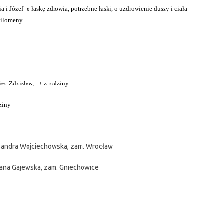
ia i Józef -o łaskę zdrowia, potrzebne łaski, o
uzdrowienie duszy i ciała
Filomeny
ciec Zdzisław, ++ z rodziny
dziny
ksandra Wojciechowska, zam. Wrocław
sana Gajewska, zam. Gniechowice