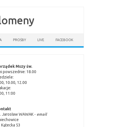
ilomeny
A
PROŚBY
LIVE
FACEBOOK
orządek Mszy św.
i powszednie: 18.00
edziele:
00, 10.00, 12.00
kacje:
00, 11:00
ontakt
s. Jarosław WAWAK -
email
niechowice
. Kątecka 53