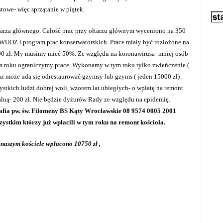
towe- więc sprzątanie w piątek.
ołtarza głównego. Całość prac przy ołtarzu głównym wyceniono na 350
e WUOZ i program prac konserwatorskich. Prace miały być rozłożone na
0 zł. My musimy mieć 50%. Ze względu na koronawirusa- mniej osób
 tym roku ograniczymy prace. Wykonamy w tym roku tylko zwieńczenie (
az może uda się odrestaurować gzymsy lub gzyms ( jeden 15000 zł) .
stkich ludzi dobrej woli, wzorem lat ubiegłych- o wpłatę na remont
ialną- 200 zł. Nie będzie dyżurów Rady ze względu na epidemię.
afia pw. św. Filomeny BS Kąty Wrocławskie 08 9574 0005 2001
zystkim którzy już wpłacili w tym roku na remont kościoła.
naszym kościele wpłacono 10750 zł ,