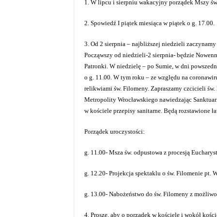
1. W lipcu i sierpniu wakacyjny porządek Mszy św..
2. Spowiedź I piątek miesiąca w piątek o g. 17.00.
3. Od 2 sierpnia – najbliższej niedzieli zaczyna
Począwszy od niedzieli-2 sierpnia- będzie Nowenn
Patronki. W niedzielę – po Sumie, w dni powszedni
o g. 11.00. W tym roku – ze względu na coronawir
relikwiami św. Filomeny. Zapraszamy czcicieli św
Metropolity Wrocławskiego nawiedzając Sanktua
w kościele przepisy sanitarne. Będą rozstawione ł
Porządek uroczystości:
g. 11.00- Msza św. odpustowa z procesją Eucharys
g. 12.20- Projekcja spektaklu o św. Filomenie pt. 
g. 13.00- Nabożeństwo do św. Filomeny z możliwoś
4. Proszę, aby o porządek w kościele i wokół kości