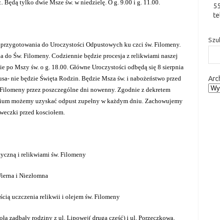
 Będą tylko dwie Msze św. w niedzielę. O g. 9.00 i g. 11.00.
5
te
Szu
my przygotowania do Uroczystości Odpustowych ku czci św. Filomeny.
a do Św. Filomeny. Codziennie będzie procesja z relikwiami naszej
e po Mszy św. o g. 18.00. Główne Uroczystości odbędą się 8 sierpnia
usa- nie będzie Święta Rodzin. Będzie Msza św. i nabożeństwo przed
Arc
. Filomeny przez poszczególne dni nowenny. Zgodnie z dekretem
rium możemy uzyskać odpust zupełny w każdym dniu. Zachowujemy
aweczki przed kosciołem.
tyczną i relikwiami św. Filomeny
Wierna i Niezłomna
cią uczczenia relikwii i olejem św. Filomeny
oła zadbały rodziny z ul. Lipowej( druga część) i ul.
Porzeczkowa.