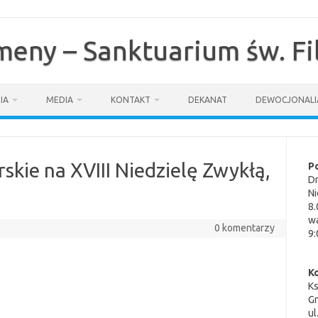
omeny – Sanktuarium św. F
IA
MEDIA
KONTAKT
DEKANAT
DEWOCJONALI
skie na XVIII Niedzielę Zwykłą,
P
Dn
Ni
8.
wa
0 komentarzy
9:
K
K
G
ul