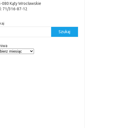
5-080 Kąty Wrocławskie
l: 71/316-87-12
kaj
Szukaj
hiwa