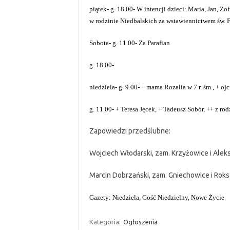
piątek- g. 18.00- W intencji dzieci: Maria, Jan, Zof
w rodzinie Niedbalskich za wstawiennictwem św. 
Sobota- g. 11.00- Za Parafian
g. 18.00-
niedziela- g. 9.00- + mama Rozalia w 7 r. śm., + oj
g. 11.00- + Teresa Jęcek, + Tadeusz Sobór, ++ z ro
Zapowiedzi przedślubne:
Wojciech Włodarski, zam. Krzyżowice i Ale
Marcin Dobrzański, zam. Gniechowice i Rok
Gazety: Niedziela, Gość Niedzielny, Nowe Życie
Kategoria:
Ogłoszenia