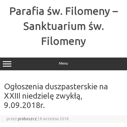
Przejdź
do
Parafia św. Filomeny –
treści
Sanktuarium św.
Filomeny
Menu
Ogłoszenia duszpasterskie na
XXIII niedzielę zwykłą,
9.09.2018r.
przez
proboszcz
|
8 września 2018