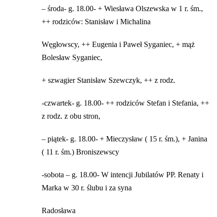
– środa- g. 18.00- + Wiesława Olszewska w 1 r. śm.,
++ rodziców: Stanisław i Michalina
Węgłowscy, ++ Eugenia i Paweł Syganiec, + mąż
Bolesław Syganiec,
+ szwagier Stanisław Szewczyk, ++ z rodz.
-czwartek- g. 18.00- ++ rodziców Stefan i Stefania, ++
z rodz. z obu stron,
– piątek- g. 18.00- + Mieczysław ( 15 r. śm.), + Janina
( 11 r. śm.) Broniszewscy
-sobota – g. 18.00- W intencji Jubilatów PP. Renaty i
Marka w 30 r. ślubu i za syna
Radosława