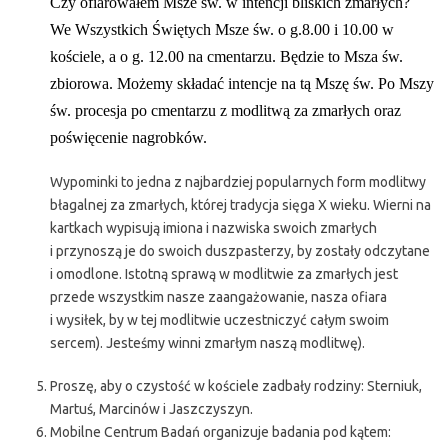
Czy ofiarowałem Msze św. w intencji bliskich zmarłych?
We Wszystkich Świętych Msze św. o g.8.00 i 10.00 w
kościele, a o g. 12.00 na cmentarzu. Będzie to Msza św.
zbiorowa. Możemy składać intencje na tą Mszę św. Po Mszy
św. procesja po cmentarzu z modlitwą za zmarłych oraz
poświęcenie nagrobków.
Wypominki to jedna z najbardziej popularnych form modlitwy
błagalnej za zmarłych, której tradycja sięga X wieku. Wierni na
kartkach wypisują imiona i nazwiska swoich zmarłych
i przynoszą je do swoich duszpasterzy, by zostały odczytane
i omodlone. Istotną sprawą w modlitwie za zmarłych jest
przede wszystkim nasze zaangażowanie, nasza ofiara
i wysiłek, by w tej modlitwie uczestniczyć całym swoim
sercem). Jesteśmy winni zmarłym naszą modlitwę).
Proszę, aby o czystość w kościele zadbały rodziny: Sterniuk,
Martuś, Marcinów i Jaszczyszyn.
Mobilne Centrum Badań organizuje badania pod kątem: