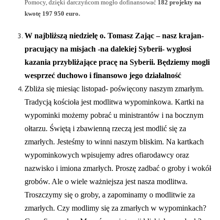
Pomocy, dzięki darczyńcom mogło dofinansować
182 projekty na
kwotę 197 950 euro.
W najbliższą niedzielę o. Tomasz Zając – nasz krajan-
pracujący na misjach -na dalekiej Syberii- wygłosi
kazania przybliżające pracę na Syberii. Będziemy mogli
wesprzeć duchowo i finansowo jego działalność
Zbliża się miesiąc listopad- poświęcony naszym zmarłym.
Tradycją kościoła jest modlitwa wypominkowa. Kartki na
wypominki możemy pobrać u ministrantów i na bocznym
ołtarzu. Świętą i zbawienną rzeczą jest modlić się za
zmarłych. Jesteśmy to winni naszym bliskim. Na kartkach
wypominkowych wpisujemy adres ofiarodawcy oraz
nazwisko i imiona zmarłych. Proszę zadbać o groby i wokół
grobów. Ale o wiele ważniejsza jest nasza modlitwa.
Troszczymy się o groby, a zapominamy o modlitwie za
zmarłych. Czy modlimy się za zmarłych w wypominkach?