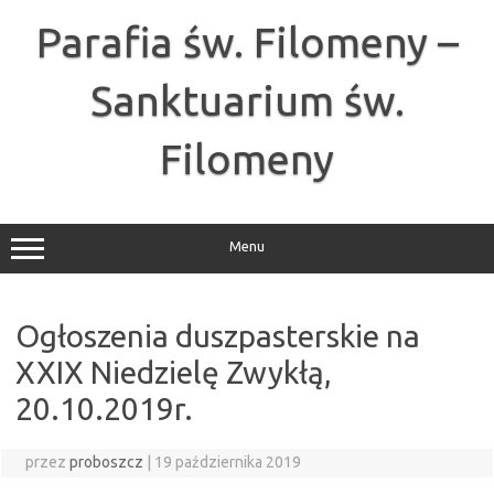
Przejdź
do
Parafia św. Filomeny –
treści
Sanktuarium św.
Filomeny
Menu
Ogłoszenia duszpasterskie na
XXIX Niedzielę Zwykłą,
20.10.2019r.
przez
proboszcz
|
19 października 2019