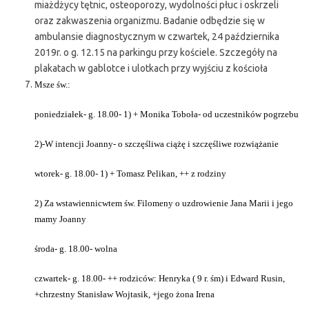
miażdżycy tętnic, osteoporozy, wydolności płuc i oskrzeli
oraz zakwaszenia organizmu. Badanie odbędzie się w
ambulansie diagnostycznym w czwartek, 24 października
2019r. o g. 12.15 na parkingu przy kościele. Szczegóły na
plakatach w gablotce i ulotkach przy wyjściu z kościoła
Msze św.:
poniedziałek- g. 18.00- 1) + Monika Toboła- od uczestników pogrzebu
2)-W intencji Joanny- o szczęśliwa ciążę i szczęśliwe rozwiążanie
wtorek- g. 18.00- 1) + Tomasz Pelikan, ++ z rodziny
2) Za wstawiennicwtem św. Filomeny o uzdrowienie Jana Marii i jego
mamy Joanny
środa- g. 18.00- wolna
czwartek- g. 18.00- ++ rodziców: Henryka ( 9 r. śm) i Edward Rusin,
+chrzestny Stanisław Wojtasik,
+jego żona Irena