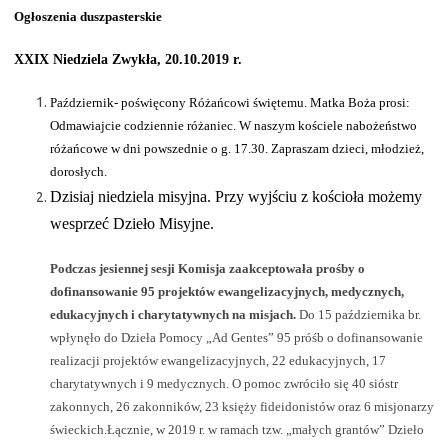
Ogłoszenia duszpasterskie
XXIX Niedziela Zwykła, 20.10.2019 r.
Październik- poświęcony Różańcowi świętemu. Matka Boża prosi:
Odmawiajcie codziennie różaniec. W naszym kościele nabożeństwo
różańcowe w dni powszednie o g. 17.30. Zapraszam dzieci, młodzież,
dorosłych.
Dzisiaj niedziela misyjna. Przy wyjściu z kościoła możemy
wesprzeć Dzieło Misyjne.
Podczas jesiennej sesji Komisja zaakceptowała prośby o
dofinansowanie 95 projektów ewangelizacyjnych, medycznych,
edukacyjnych i charytatywnych na misjach.
Do 15 października br.
wpłynęło do Dzieła Pomocy „Ad Gentes” 95 próśb o dofinansowanie
realizacji projektów ewangelizacyjnych, 22 edukacyjnych, 17
charytatywnych i 9 medycznych. O pomoc zwróciło się 40 sióstr
zakonnych, 26 zakonników, 23 księży fideidonistów oraz 6 misjonarzy
świeckich.Łącznie, w 2019 r. w ramach tzw. „małych grantów” Dzieło