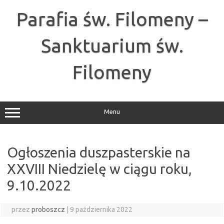
Przejdź
do
Parafia św. Filomeny –
treści
Sanktuarium św.
Filomeny
Menu
Ogłoszenia duszpasterskie na
XXVIII Niedzielę w ciągu roku,
9.10.2022
przez
proboszcz
|
9 października 2022