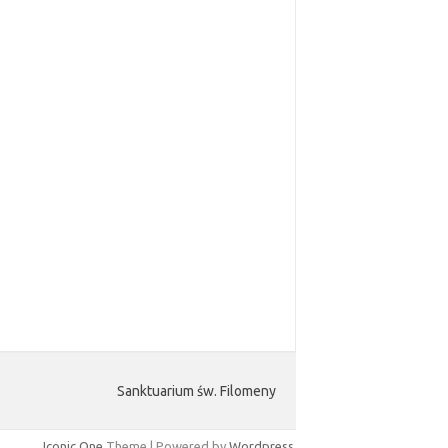
Sanktuarium św. Filomeny
Iconic One
Theme | Powered by
Wordpress