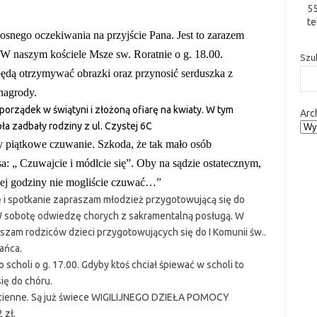
5
te
dosnego oczekiwania na przyjście Pana. Jest to zarazem
 W naszym kościele Msze sw. Roratnie o g. 18.00.
Szu
będą otrzymywać obrazki oraz przynosić serduszka z
nagrody.
porządek w świątyni i złożoną ofiarę na kwiaty. W tym
Arc
ła zadbały rodziny z ul. Czystej 6C
 piątkowe czuwanie. Szkoda, że tak mało osób
: „ Czuwajcie i módlcie się”. Oby na sądzie ostatecznym,
dnej godziny nie mogliście czuwać…”
ę i spotkanie zapraszam młodzież przygotowującą się do
W sobotę odwiedzę chorych z sakramentalną posługą. W
aszam rodziców dzieci przygotowujących się do I Komunii św..
ańca.
 scholi o g. 17.00. Gdyby ktoś chciał śpiewać w scholi to
ię do chóru.
ścienne. Są już świece WIGILIJNEGO DZIEŁA POMOCY
 zł.