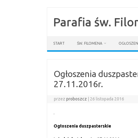
Przejdź
do
treści
Parafia św. Fil
START
ŚW. FILOMENA
OGŁOSZEN
Ogłoszenia duszpaster
27.11.2016r.
przez
proboszcz
|
26 listopada 2016
.
Ogłoszenia duszpasterskie