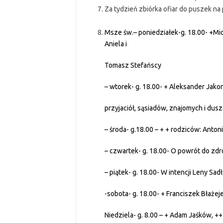
Za tydzień zbiórka ofiar do puszek n
Msze św.
– poniedziałek-g. 18.00- +Mi
Aniela i
Tomasz Stefańscy
– wtorek- g. 18.00- + Aleksander Jakoni
przyjaciół, sąsiadów, znajomych i dus
– środa- g.18.00 – + + rodziców: Antoni
– czwartek- g. 18.00- O powrót do zdr
– piątek- g. 18.00- W intencji Leny Sad
-sobota- g. 18.00- + Franciszek Błażeje
Niedziela- g. 8.00 – + Adam Jaśków, +