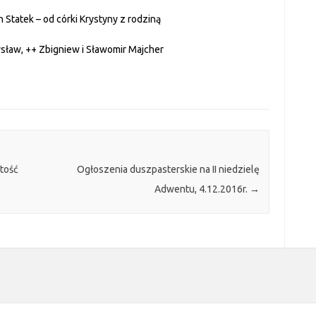
n Statek – od córki Krystyny z rodziną
dysław, ++ Zbigniew i Sławomir Majcher
tość
Ogłoszenia duszpasterskie na II niedzielę
Adwentu, 4.12.2016r.
→