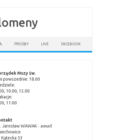
ilomeny
A
PROŚBY
LIVE
FACEBOOK
orządek Mszy św.
i powszednie: 18.00
edziele:
00, 10.00, 12.00
kacje:
00, 11:00
ontakt
s. Jarosław WAWAK -
email
niechowice
. Kątecka 53