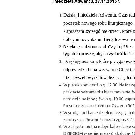
I niedziela Adwentu, 27.11.2016 r.
Dzisiaj I niedziela Adwentu. Czas ra
początek nowego roku liturgicznego.
Zapraszam szczególnie dzieci, które 
dobrymi uczynkami. Będą losowane 
Dziękuję rodzinom z ul. Czystej 6B za 
tygodniu proszę, aby o czystość kościo
Dziękuję osobom, które przygotowały
odpowiedziało na wezwanie Chrystusa
nie usłyszeli wyrzutów Jezusa: „ Je
W piątek spowiedź o g. 17.30. Na Msz
przyjęcia sakramentu bierzmowania. 
niedzielę na Mszę św. o g. 10.00 zapr
Po sumie zmiana tajemnic Żywego Róż
W środę spotkanie dzieli należących do
zapraszam. Również można zgłaszać s
W zakrystii można nabyć kalendarze 
DZIECIOM w cenie: mała- 6 zł, duża- 12