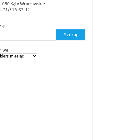
5-080 Kąty Wrocławskie
l: 71/316-87-12
kaj
Szukaj
hiwa