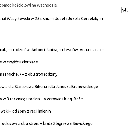
a pomoc kościołowi na Wschodzie.
chał Wasylkowski w 25 r. śm.,++ Józef i Józefa Gorzelak, ++
uk, ++ rodziców: Antoni i Janina, ++ teściów: Anna i Jan, ++
ze w czyśćcu cierpiące
na i Michał,++ z obu tron rodziny
owia dla Stanisława Bihuna i dla Janusza Bronowickiego
ło w 3 rocznicę urodzin – o zdrowie i błog. Boże
wski – od żony z racji imienin
+ rodziców z obu stron, + brata Zbigniewa Sawickiego