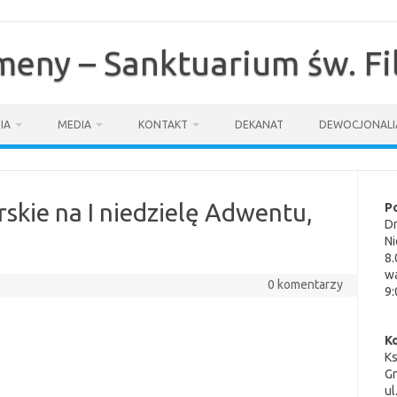
omeny – Sanktuarium św. F
IA
MEDIA
KONTAKT
DEKANAT
DEWOCJONALI
skie na I niedzielę Adwentu,
P
Dn
Ni
8.
wa
0 komentarzy
9:
K
K
G
ul