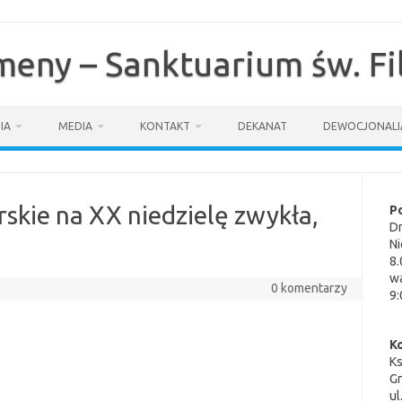
omeny – Sanktuarium św. F
IA
MEDIA
KONTAKT
DEKANAT
DEWOCJONALI
skie na XX niedzielę zwykła,
P
Dn
Ni
8.
wa
0 komentarzy
9:
K
K
G
ul