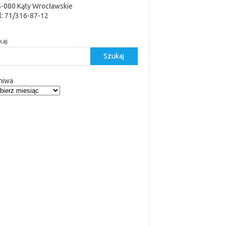
5-080 Kąty Wrocławskie
l: 71/316-87-12
kaj
Szukaj
hiwa