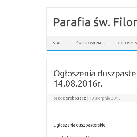
Przejdź
do
treści
Parafia św. Fil
START
ŚW. FILOMENA
OGŁOSZEN
Ogłoszenia duszpaster
14.08.2016r.
przez
proboszcz
|
13 sierpnia 2016
.
Ogłoszenia duszpasterskie