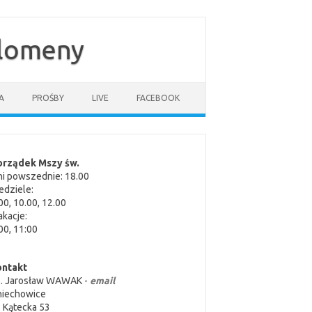
ilomeny
A
PROŚBY
LIVE
FACEBOOK
orządek Mszy św.
i powszednie: 18.00
edziele:
00, 10.00, 12.00
kacje:
00, 11:00
ontakt
s. Jarosław WAWAK -
email
niechowice
. Kątecka 53