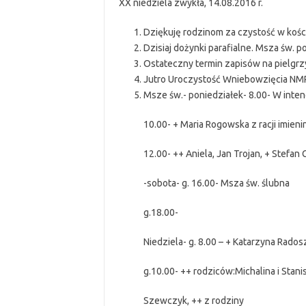
XX niedziela zwykła, 14.08.2016 r.
Dziękuję rodzinom za czystość w kośc
Dzisiaj dożynki parafialne. Msza św. po
Ostateczny termin zapisów na pielgr
Jutro Uroczystość Wniebowzięcia NMP. M
Msze św.- poniedziałek- 8.00- W intenc
10.00- + Maria Rogowska z racji imieni
12.00- ++ Aniela, Jan Trojan, + Stefan 
-sobota- g. 16.00- Msza św. ślubna
g.18.00-
Niedziela- g. 8.00 – + Katarzyna Rado
g.10.00- ++ rodziców:Michalina i Stan
Szewczyk, ++ z rodziny