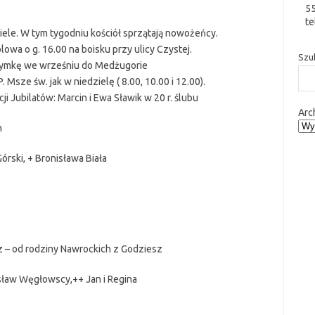
5
te
iele. W tym tygodniu kościół sprzątają nowożeńcy.
lowa o g. 16.00 na boisku przy ulicy Czystej.
Szu
zymkę we wrześniu do Medżugorie
sze św. jak w niedzielę ( 8.00, 10.00 i 12.00).
ji Jubilatów: Marcin i Ewa Sławik w 20 r. ślubu
Arc
n
Górski, + Bronisława Biała
sz – od rodziny Nawrockich z Godziesz
isław Węgłowscy,++ Jan i Regina