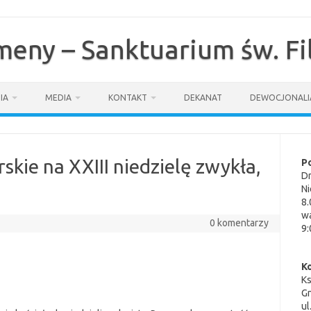
omeny – Sanktuarium św. F
IA
MEDIA
KONTAKT
DEKANAT
DEWOCJONALI
skie na XXIII niedzielę zwykła,
P
Dn
Ni
8.
wa
0 komentarzy
9:
K
K
G
ul