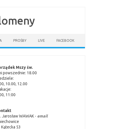
ilomeny
A
PROŚBY
LIVE
FACEBOOK
orządek Mszy św.
i powszednie: 18.00
edziele:
00, 10.00, 12.00
kacje:
00, 11:00
ontakt
s. Jarosław WAWAK -
email
niechowice
. Kątecka 53