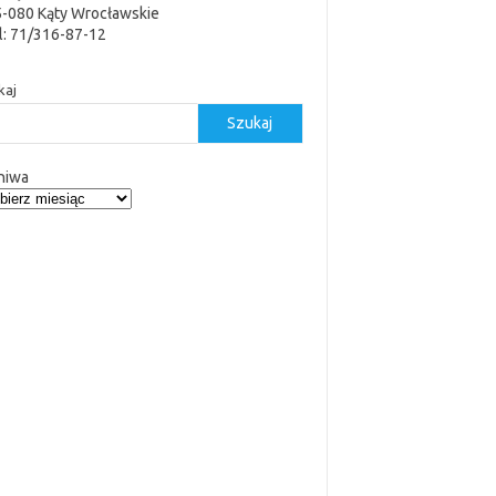
5-080 Kąty Wrocławskie
l: 71/316-87-12
kaj
Szukaj
hiwa