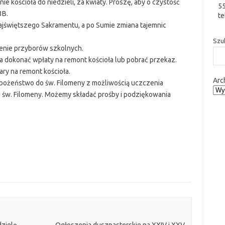
kościoła do niedzieli, za kwiaty. Proszę, aby o czystość
5
3B.
te
 Najświętszego Sakramentu, a po Sumie zmiana tajemnic
Szu
cenie przyborów szkolnych.
na dokonać wpłaty na remont kościoła lub pobrać przekaz.
ry na remont kościoła.
Arc
nabożeństwo do św. Filomeny z możliwością uczczenia
eju św. Filomeny. Możemy składać prośby i podziękowania