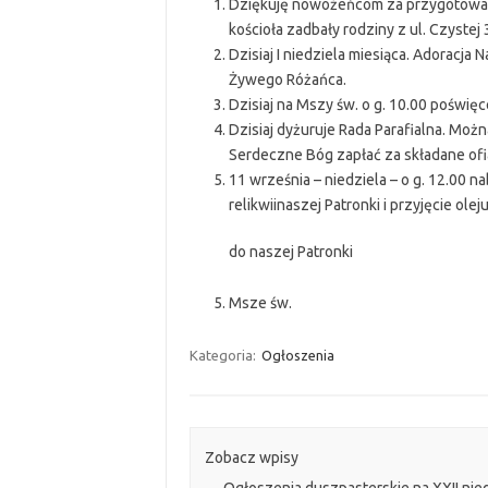
Dziękuję nowożeńcom za przygotowanie 
kościoła zadbały rodziny z ul. Czystej 
Dzisiaj I niedziela miesiąca. Adoracja
Żywego Różańca.
Dzisiaj na Mszy św. o g. 10.00 poświę
Dzisiaj dyżuruje Rada Parafialna. Moż
Serdeczne Bóg zapłać za składane ofia
11 września – niedziela – o g. 12.00 
relikwiinaszej Patronki i przyjęcie ol
do naszej Patronki
Msze św.
Kategoria:
Ogłoszenia
Zobacz wpisy