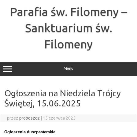
Przejdź
do
Parafia św. Filomeny –
treści
Sanktuarium św.
Filomeny
Menu
Ogłoszenia na Niedziela Trójcy
Świętej, 15.06.2025
przez
proboszcz
|
15 czerwca 2025
Ogłoszenia duszpasterskie