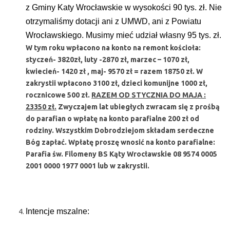
z Gminy Katy Wrocławskie w wysokości 90 tys. zł. Nie
otrzymaliśmy dotacji ani z UMWD, ani z Powiatu
Wrocławskiego. Musimy mieć udział własny 95 tys. zł.
W tym roku wpłacono na konto na remont kościoła:
styczeń- 3820zł, luty -2870 zł, marzec – 1070 zł,
kwiecień- 1420 zł , maj- 9570 zł = razem 18750 zł. W
zakrystii wpłacono 3100 zł, dzieci komunijne 1000 zł,
rocznicowe 500 zł.
RAZEM OD STYCZNIA DO MAJA :
23350 zł.
Zwyczajem lat ubiegłych zwracam się z prośbą
do parafian o wpłatę na konto parafialne 200 zł od
rodziny. Wszystkim Dobrodziejom składam serdeczne
Bóg zapłać. Wpłatę proszę wnosić na konto parafialne:
Parafia św. Filomeny BS Kąty Wrocławskie 08 9574 0005
2001 0000 1977 0001 lub w zakrystii.
Intencje mszalne: