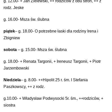
g. 12.00- + Jan Zielewski, ++ rodziców z obu stron, ++ z
rodz. Jeske
g. 16.00- Msza św. ślubna
piątek
– g. 18.00- O potrzebne łaski dla rodziny Irena i
Zbigniew
sobota
– g. 15.00- Msza św. ślubna
g. 18.00- + Renata Targonii, + Ireneusz Targonii, + Piotr
Jarzembowski
Niedziela
– g. 8.00- ++Hipolit 25 r. śm. I Stefania
Paszkowscy, ++ z rodz.
g.10.00- + Władysław Podwysocki 5r. śm., ++rodziców, +
siostra