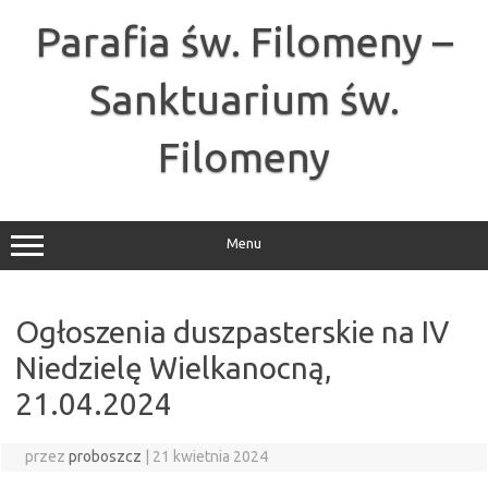
Przejdź
do
Parafia św. Filomeny –
treści
Sanktuarium św.
Filomeny
Menu
Ogłoszenia duszpasterskie na IV
Niedzielę Wielkanocną,
21.04.2024
przez
proboszcz
|
21 kwietnia 2024