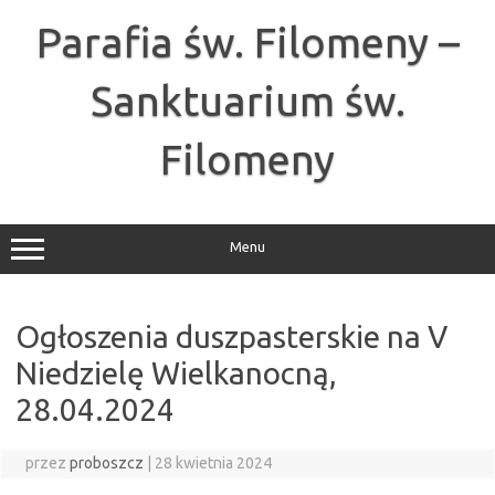
Przejdź
do
Parafia św. Filomeny –
treści
Sanktuarium św.
Filomeny
Menu
Ogłoszenia duszpasterskie na V
Niedzielę Wielkanocną,
28.04.2024
przez
proboszcz
|
28 kwietnia 2024